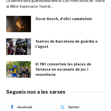
La darrera obra guardonada amb el 23è Premi BBVA de Teatre
al Millor Espectacle Teatral…
Òscar Bosch, d’ofici camaleònic
Teatres de Barcelona de guàrdia a
l’agost
El TNT converteix les places de
Terrassa en escenaris de joc i
resistència
Segueix-nos a les xarxes
Facebook
Twitter