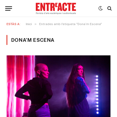
»
ESTÀS A:
Inici
Entrades amb l'etiqueta "Dona’m Escena"
DONA’M ESCENA