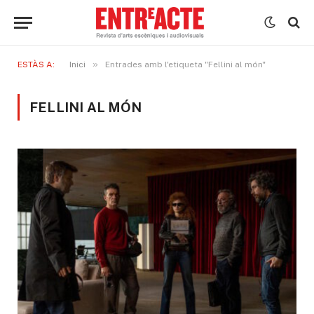
»
ESTÀS A:
Inici
Entrades amb l'etiqueta "Fellini al món"
FELLINI AL MÓN