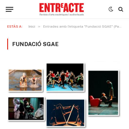
»
ESTÀS A:
Inici
Entrades amb l'etiqueta "Fundació SGAE" (Page 2)
FUNDACIÓ SGAE