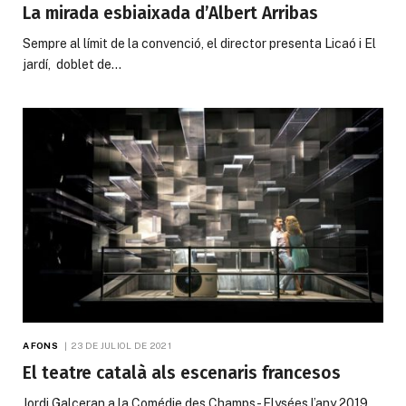
La mirada esbiaixada d’Albert Arribas
Sempre al límit de la convenció, el director presenta Licaó i El
jardí, doblet de…
A FONS
23 DE JULIOL DE 2021
El teatre català als escenaris francesos
Jordi Galceran a la Comédie des Champs- Elysées l’any 2019,