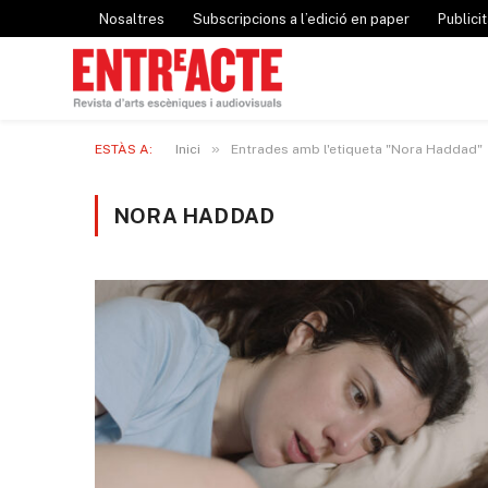
Nosaltres
Subscripcions a l’edició en paper
Publicit
»
ESTÀS A:
Inici
Entrades amb l'etiqueta "Nora Haddad"
NORA HADDAD