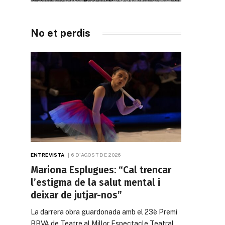
No et perdis
ENTREVISTA
6 D'AGOST DE 2026
Mariona Esplugues: “Cal trencar
l’estigma de la salut mental i
deixar de jutjar-nos”
La darrera obra guardonada amb el 23è Premi
BBVA de Teatre al Millor Espectacle Teatral…