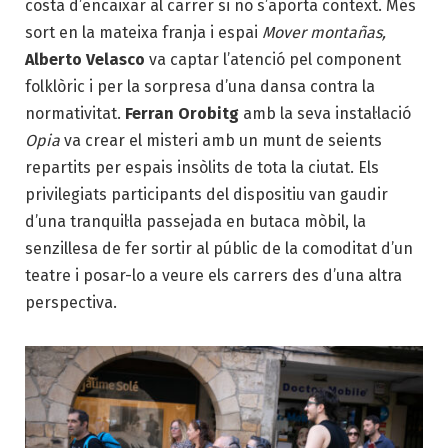
costa d’encaixar al carrer si no s’aporta context. Més
sort en la mateixa franja i espai
Mover montañas,
Alberto Velasco
va captar l’atenció pel component
folklòric i per la sorpresa d’una dansa contra la
normativitat.
Ferran Orobitg
amb la seva instal·lació
Opia
va crear el misteri amb un munt de seients
repartits per espais insòlits de tota la ciutat. Els
privilegiats participants del dispositiu van gaudir
d’una tranquil·la passejada en butaca mòbil, la
senzillesa de fer sortir al públic de la comoditat d’un
teatre i posar-lo a veure els carrers des d’una altra
perspectiva.