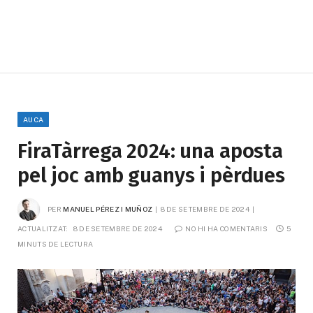
AUCA
FiraTàrrega 2024: una aposta
pel joc amb guanys i pèrdues
PER
MANUEL PÉREZ I MUÑOZ
8 DE SETEMBRE DE 2024
ACTUALITZAT:
8 DE SETEMBRE DE 2024
NO HI HA COMENTARIS
5 
MINUTS DE LECTURA