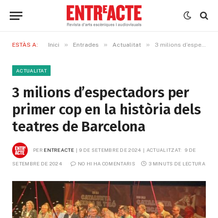
»
»
»
ESTÀS A:
Inici
Entrades
Actualitat
3 milions d’espectadors per primer cop en la història dels teatres de Barcelona
ACTUALITAT
3 milions d’espectadors per
primer cop en la història dels
teatres de Barcelona
PER
ENTREACTE
9 DE SETEMBRE DE 2024
ACTUALITZAT:
9 DE 
SETEMBRE DE 2024
NO HI HA COMENTARIS
3 MINUTS DE LECTURA