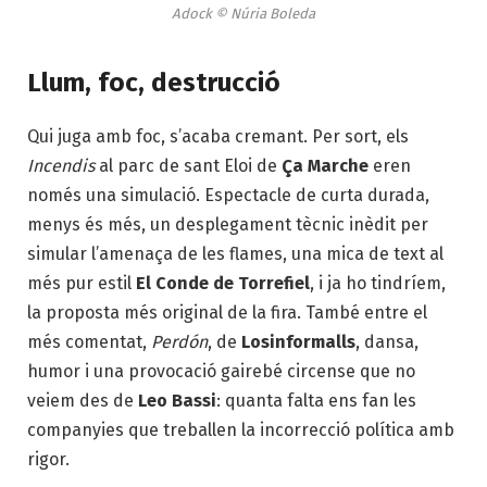
Adock © Núria Boleda
Llum, foc, destrucció
Qui juga amb foc, s’acaba cremant. Per sort, els
Incendis
al parc de sant Eloi de
Ça Marche
eren
només una simulació. Espectacle de curta durada,
menys és més, un desplegament tècnic inèdit per
simular l’amenaça de les flames, una mica de text al
més pur estil
El Conde de Torrefiel
, i ja ho tindríem,
la proposta més original de la fira. També entre el
més comentat,
Perdón
, de
Losinformalls
, dansa,
humor i una provocació gairebé circense que no
veiem des de
Leo Bassi
: quanta falta ens fan les
companyies que treballen la incorrecció política amb
rigor.