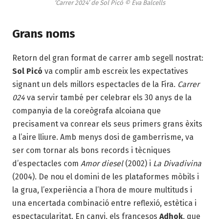
‘Carrer 2024’ de Sol Picó © Eva Balcells
Grans noms
Retorn del gran format de carrer amb segell nostrat:
Sol Picó
va complir amb escreix les expectatives
signant un dels millors espectacles de la Fira.
Carrer
024
va servir també per celebrar els 30 anys de la
companyia de la coreògrafa alcoiana que
precisament va conrear els seus primers grans èxits
a l’aire lliure. Amb menys dosi de gamberrisme, va
ser com tornar als bons records i tècniques
d’espectacles com
Amor diesel
(2002) i
La Divadivina
(2004). De nou el domini de les plataformes mòbils i
la grua, l’experiència a l’hora de moure multituds i
una encertada combinació entre reflexió, estètica i
espectacularitat. En canvi, els francesos
Adhok
, que