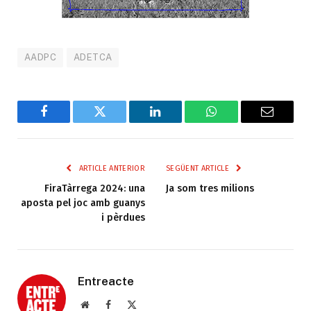
AADPC
ADETCA
Facebook
Twitter
LinkedIn
WhatsApp
Email
ARTICLE ANTERIOR
SEGÜENT ARTICLE
FiraTàrrega 2024: una
Ja som tres milions
aposta pel joc amb guanys
i pèrdues
Entreacte
Web
Facebook
X