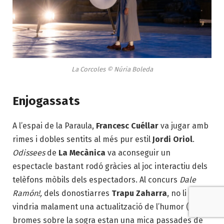
La Corcoles © Núria Boleda
Enjogassats
A l’espai de la Paraula,
Francesc Cuéllar
va jugar amb
rimes i dobles sentits al més pur estil
Jordi Oriol
.
Odissees
de
La Mecànica
va aconseguir un
espectacle bastant rodó gràcies al joc interactiu dels
telèfons mòbils dels espectadors. Al concurs
Dale
Ramón!,
dels donostiarres
Trapu Zaharra
, no li
vindria malament una actualització de l’humor (les
bromes sobre la sogra estan una mica passades de