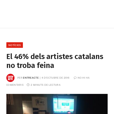
NOTÍCIES
El 46% dels artistes catalans
no troba feina
PER
ENTREACTE
4 D'OCTUBRE DE 2016
NO HI HA 
COMENTARIS
2 MINUTS DE LECTURA