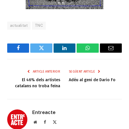
actualitat
TNC
Facebook
Twitter
LinkedIn
WhatsApp
Email
ARTICLE ANTERIOR
SEGÜENT ARTICLE
El 46% dels artistes
Adéu al geni de Dario Fo
catalans no troba feina
Entreacte
Web
Facebook
X
(Twitter)