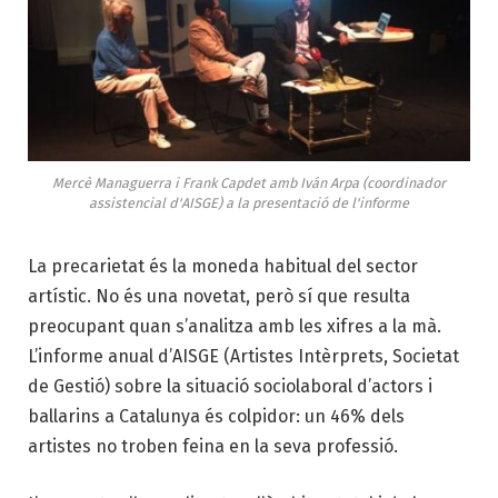
Mercè Managuerra i Frank Capdet amb Iván Arpa (coordinador
assistencial d'AISGE) a la presentació de l'informe
La precarietat és la moneda habitual del sector
artístic. No és una novetat, però sí que resulta
preocupant quan s’analitza amb les xifres a la mà.
L’informe anual d’AISGE (Artistes Intèrprets, Societat
de Gestió) sobre la situació sociolaboral d’actors i
ballarins a Catalunya és colpidor: un 46% dels
artistes no troben feina en la seva professió.