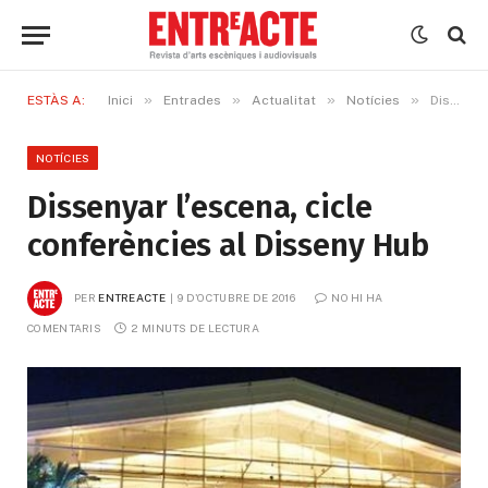
»
»
»
»
ESTÀS A:
Inici
Entrades
Actualitat
Notícies
Dissenyar l’escena, cicle conferències al Disseny Hub
NOTÍCIES
Dissenyar l’escena, cicle
conferències al Disseny Hub
PER
ENTREACTE
9 D'OCTUBRE DE 2016
NO HI HA 
COMENTARIS
2 MINUTS DE LECTURA