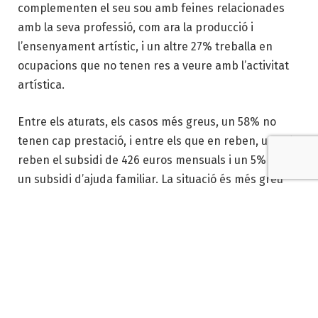
complementen el seu sou amb feines relacionades
amb la seva professió, com ara la producció i
l’ensenyament artístic, i un altre 27% treballa en
ocupacions que no tenen res a veure amb l’activitat
artística.
Entre els aturats, els casos més greus, un 58% no
tenen cap prestació, i entre els que en reben, un 9%
reben el subsidi de 426 euros mensuals i un 5% tenen
un subsidi d’ajuda familiar. La situació és més greu
entre ballarins (el 75% no reben cap prestació) i
artistes audiovisuals (72%).
Publicitat