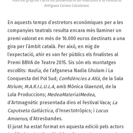
Foto de grup de l'acte de presentació de finalistes a la Fundació
Antigues Caixes Catalanes.
En aquests temps d’estretors econòmiques per a les
companyies teatrals resulta encara més llaminer un
premi valorat en més de 16.000 euros destinats a una
gira per l’àmbit català. Per això, en mig de
l’expectació, ahir es van fer públics els finalistes al
Premi BBVA de Teatre 2015. Sis són els muntatges
escollits:
Nadia
, de l’afganesa Nadia Ghulam i La
Conquesta del Pol Sud;
Confidències a Al·là
, de la Sala
Atrium;
M.A.R.I.L.U.L.A
, amb Mònica Glaenzel, de la
Lula Produccions;
MedeaMaterialMedea
,
d’Artmagnètic presentada dins el Festival Vaca;
La
Caputxeta Gal·làctica
, d’Insectotròpics; i
Locus
Amoenus
, d’Atresbandes.
El jurat ha estat format en aquesta edició pels actors