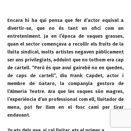
Encara hi ha qui pensa que fer d’actor equival a
divertir-se, que no és tant un ofici com un
entreteniment. Ja en l’època de vaques grasses,
quan el sector començava a recollir els fruits de la
lluita sindical, molts artistes negaven públicament
ser uns privilegiats, adduint que no tothom era cap
de cartell. “Però és que avui gairebé no en queden,
de caps de cartell”, diu Frank Capdet, actor i
membre de Gataro, la companyia gestora de
l’Almeria Teatre. Ara que les vaques són magres,
l’experiència d’un professional com ell, lluitador de
mena, pot fer llum en el fosc camí per tirar
endavant.
Tu ets dels que, si cal lluitar, ets el primer a