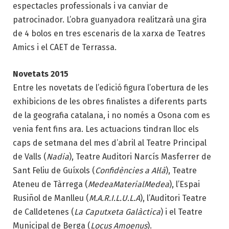
espectacles professionals i va canviar de
patrocinador. L’obra guanyadora realitzarà una gira
de 4 bolos en tres escenaris de la xarxa de Teatres
Amics i el CAET de Terrassa.
Novetats 2015
Entre les novetats de l’edició figura l’obertura de les
exhibicions de les obres finalistes a diferents parts
de la geografia catalana, i no només a Osona com es
venia fent fins ara. Les actuacions tindran lloc els
caps de setmana del mes d’abril al Teatre Principal
de Valls (
Nadia
), Teatre Auditori Narcís Masferrer de
Sant Feliu de Guíxols (
Confidències a Al·là
), Teatre
Ateneu de Tàrrega (
MedeaMaterialMedea
), l’Espai
Rusiñol de Manlleu (
M.A.R.I.L.U.L.A
), l’Auditori Teatre
de Calldetenes (
La Caputxeta Galàctica
) i el Teatre
Municipal de Berga (
Locus Amoenus
).