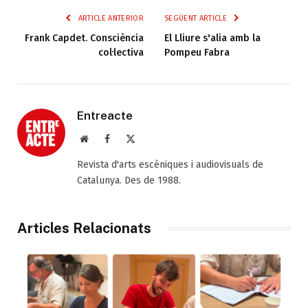
ARTICLE ANTERIOR
SEGÜENT ARTICLE
Frank Capdet. Consciència
El Lliure s'alia amb la
col·lectiva
Pompeu Fabra
Entreacte
Web
Facebook
X
(Twitter)
Revista d'arts escèniques i audiovisuals de
Catalunya. Des de 1988.
Articles Relacionats