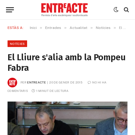
»
»
»
»
ESTÀS A:
Inici
Entrades
Actualitat
Notícies
El Lliure s'alia amb la Pompeu Fabra
NOTÍCIES
El Lliure s'alia amb la Pompeu
Fabra
PER
ENTREACTE
20 DE GENER DE 2015
NO HI HA 
COMENTARIS
1 MINUT DE LECTURA