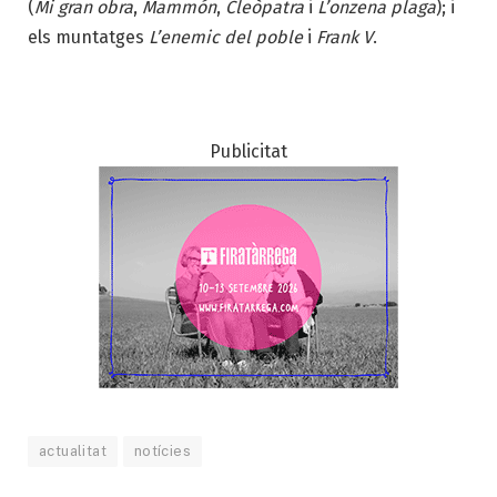
(
Mi gran obra
,
Mammón
,
Cleòpatra
i
L’onzena plaga
); i
els muntatges
L’enemic del poble
i
Frank V
.
Publicitat
actualitat
notícies