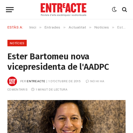
»
»
»
»
ESTÀS A:
Inici
Entrades
Actualitat
Notícies
Ester Bartomeu nova vicepresidenta de l'AADPC
NOTÍCIES
Ester Bartomeu nova
vicepresidenta de l'AADPC
PER
ENTREACTE
1 D'OCTUBRE DE 2015
NO HI HA 
COMENTARIS
1 MINUT DE LECTURA