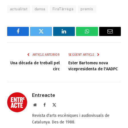
actualitat
dansa
FiraTàrrega
premis
Facebook
Twitter
LinkedIn
WhatsApp
Email
ARTICLE ANTERIOR
SEGÜENT ARTICLE
Una dècada de treball pel
Ester Bartomeu nova
circ
vicepresidenta de l'AADPC
Entreacte
Web
Facebook
X
(Twitter)
Revista d'arts escèniques i audiovisuals de
Catalunya. Des de 1988.