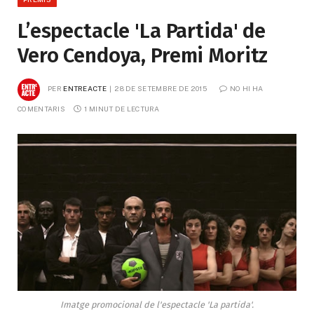
L’espectacle 'La Partida' de
Vero Cendoya, Premi Moritz
PER
ENTREACTE
28 DE SETEMBRE DE 2015
NO HI HA 
COMENTARIS
1 MINUT DE LECTURA
Imatge promocional de l'espectacle 'La partida'.