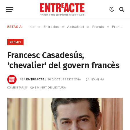
»
»
»
»
ESTÀS A:
Inici
Entrades
Actualitat
Premis
Francesc Casadesús, 'chevalier' del govern francès
PREMIS
Francesc Casadesús,
'chevalier' del govern francès
PER
ENTREACTE
30 D'OCTUBRE DE 2014
NO HI HA 
COMENTARIS
1 MINUT DE LECTURA