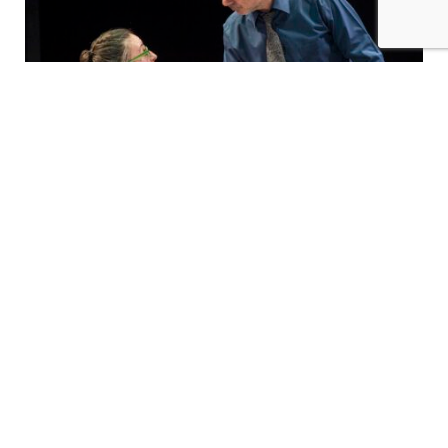
El text està farcit de tocs d’humor que es fan palesos
sobretot amb la veu en off del protagonista, l’alter
ego de Václav Havel. El text es caracteritza per
aquestes acotacions que reflexionen sobre com
actuen els personatges.