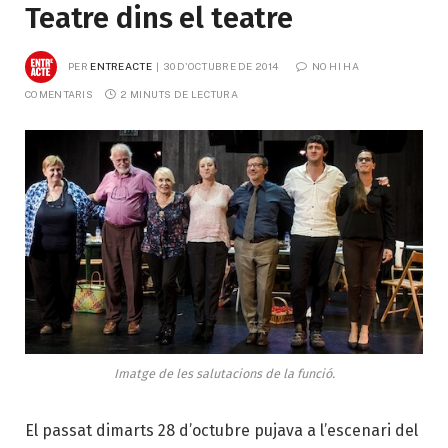
Teatre dins el teatre
PER
ENTREACTE
30 D'OCTUBRE DE 2014
NO HI HA 
COMENTARIS
2 MINUTS DE LECTURA
Imatge de les salutacions de la funció.
El passat dimarts 28 d’octubre pujava a l’escenari del