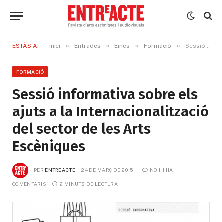
»
»
»
»
ESTÀS A:
Inici
Entrades
Eines
Formació
Sessió informativa sobre els ajuts a la Internacionalització del sector de les Arts Escèniques
FORMACIÓ
Sessió informativa sobre els
ajuts a la Internacionalització
del sector de les Arts
Escèniques
PER
ENTREACTE
24 DE MARÇ DE 2015
NO HI HA 
COMENTARIS
2 MINUTS DE LECTURA