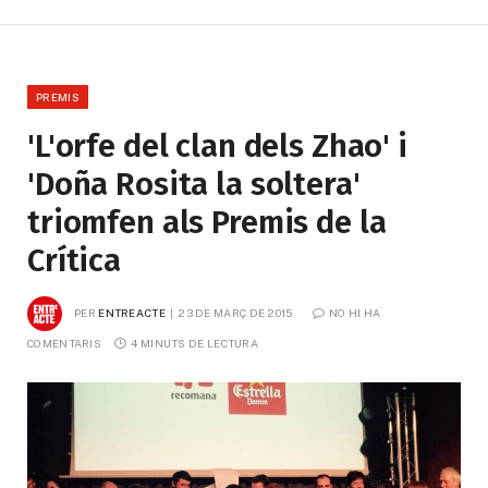
PREMIS
'L'orfe del clan dels Zhao' i
'Doña Rosita la soltera'
triomfen als Premis de la
Crítica
PER
ENTREACTE
23 DE MARÇ DE 2015
NO HI HA 
COMENTARIS
4 MINUTS DE LECTURA