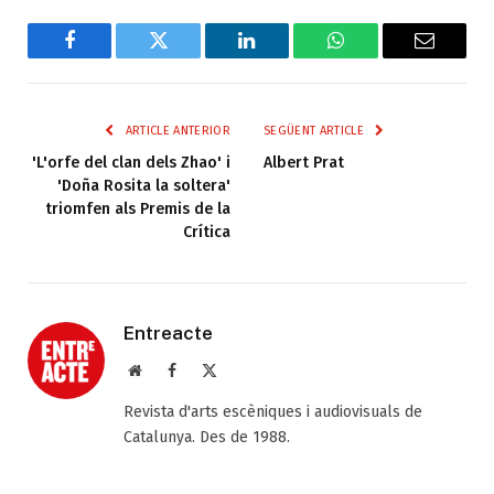
Facebook
Twitter
LinkedIn
WhatsApp
Email
ARTICLE ANTERIOR
SEGÜENT ARTICLE
'L'orfe del clan dels Zhao' i
Albert Prat
'Doña Rosita la soltera'
triomfen als Premis de la
Crítica
Entreacte
Web
Facebook
X
(Twitter)
Revista d'arts escèniques i audiovisuals de
Catalunya. Des de 1988.