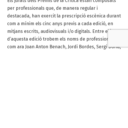
Els jurats dels Premis de la Crítica estan composats
per professionals que, de manera regular i
destacada, han exercit la prescripció escènica durant
com a mínim els cinc anys previs a cada edició, en
mitjans escrits, audiovisuals i/o digitals. Entre el jurat
d’aquesta edició trobem els noms de professionals
com ara Joan Anton Benach, Jordi Bordes, Sergi Doria,
Santi Fondevila, César López Rossell, Iolanda G.
Madariaga, Juan Carlos Olivares, Ramon Oliver, Xavi
Pardo, María José Ragué o Andreu Sotorra.
El llistat de guanyadors definitius de l’edició ha estat:
Teatre Familiar
L’endrapasomnis
(Teatre al detall)
Dansa