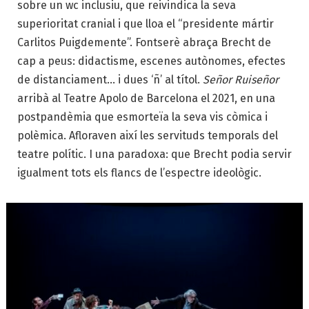
sobre un wc inclusiu, que reivindica la seva
superioritat cranial i que lloa el “presidente mártir
Carlitos Puigdemente”. Fontserè abraça Brecht de
cap a peus: didactisme, escenes autònomes, efectes
de distanciament… i dues ‘ñ’ al títol.
Señor Ruiseñor
arribà al Teatre Apolo de Barcelona el 2021, en una
postpandèmia que esmorteïa la seva vis còmica i
polèmica. Afloraven així les servituds temporals del
teatre polític. I una paradoxa: que Brecht podia servir
igualment tots els flancs de l’espectre ideològic.