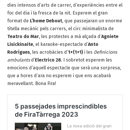
dies intensos d’arts de carrer, d’experiències entre el
foc del dia i la fresca de la nit. Esperem el gran
format de
L’home Debout
, que passejaran un enorme
titella mecànic pels carrers, el circ minimalista de
Teatro do Mar
, les protestes a mà alçada d’
Agniete
Lisickinaite
, el karaoke-espectacle d’
Anto
Rodrígues
, les acrobàcies d’
1+(1+1)
i les
Definicions
ambulants
d’
Electrico 28
. I sobretot esperem les
emocions d’aquell espectacle que serà una sorpresa,
que a hores d’ara no esperem i que ens acabarà
meravellant. Bona Fira!