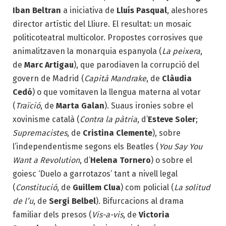
Iban Beltran
a iniciativa de
Lluís Pasqual
, aleshores
director artístic del Lliure. El resultat: un mosaic
politicoteatral multicolor. Propostes corrosives que
animalitzaven la monarquia espanyola (
La peixera
,
de
Marc Artigau
), que parodiaven la corrupció del
govern de Madrid (
Capità Mandrake
, de
Clàudia
Cedó
) o que vomitaven la llengua materna al votar
(
Traïció
, de
Marta Galan
). Suaus ironies sobre el
xovinisme català (
Contra la pàtria
, d’
Esteve Soler
;
Supremacistes
, de
Cristina Clemente
), sobre
l’independentisme segons els Beatles (
You Say You
Want a Revolution
, d’
Helena Tornero
) o sobre el
goiesc ‘Duelo a garrotazos’ tant a nivell legal
(
Constitució
, de
Guillem Clua
) com policial (
La solitud
de l’u
, de
Sergi Belbel
). Bifurcacions al drama
familiar dels presos (
Vis-a-vis
, de
Victoria