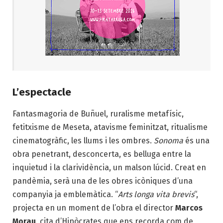
L’espectacle
Fantasmagoria de Buñuel, ruralisme metafísic,
fetitxisme de Meseta, atavisme feminitzat, ritualisme
cinematogràfic, les llums i les ombres.
Sonoma
és una
obra penetrant, desconcerta, es belluga entre la
inquietud i la clarividència, un malson lúcid. Creat en
pandèmia, serà una de les obres icòniques d’una
companyia ja emblemàtica. “
Arts longa vita brevis
“,
projecta en un moment de l’obra el director
Marcos
Morau
, cita d’Hipòcrates que ens recorda com de