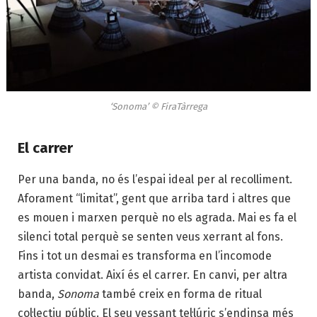
‘Sonoma’ © FiraTàrrega
El carrer
Per una banda, no és l’espai ideal per al recolliment.
Aforament “limitat”, gent que arriba tard i altres que
es mouen i marxen perquè no els agrada. Mai es fa el
silenci total perquè se senten veus xerrant al fons.
Fins i tot un desmai es transforma en l’incomode
artista convidat. Així és el carrer. En canvi, per altra
banda,
Sonoma
també creix en forma de ritual
col·lectiu públic. El seu vessant tel·lúric s’endinsa més