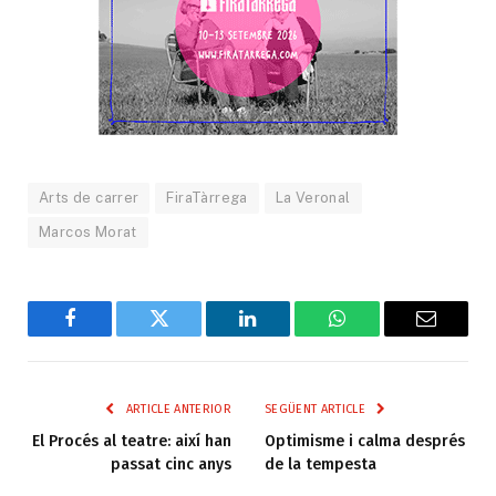
Arts de carrer
FiraTàrrega
La Veronal
Marcos Morat
Facebook
Twitter
LinkedIn
WhatsApp
Email
ARTICLE ANTERIOR
SEGÜENT ARTICLE
El Procés al teatre: així han
Optimisme i calma després
passat cinc anys
de la tempesta