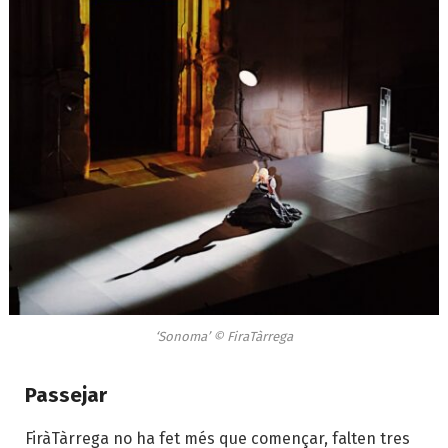
‘Sonoma’ © FiraTàrrega
Passejar
FiràTàrrega no ha fet més que començar, falten tres