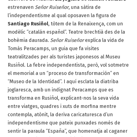
estrenaven
Señor Ruiseñor
, una sàtira de
l’independentisme al qual oposaven la figura de
Santiago Rusiñol
, tòtem de la Renaixença, com un
modèlic “catalán español”. Teatre brechtià des de la
bohèmia daurada.
Señor Ruiseñor
explica la vida de
Tomàs Peracamps, un guia que fa visites
teatralitzades per als turistes japonesos al Museu
Rusiñol. La febre independentista, però, vol sotmetre
el memorial a un “proceso de transformación” en
“Museo de la Identidad”. I aquí esclata la diatriba
joglaresca, amb un indignat Peracamps que es
transforma en Rusiñol, explicant-nos la seva vida
entre viatges, quadres i xuts de morfina mentre
contempla, atònit, la deriva caricaturesca d’un
independentisme que pateix punxades només de
sentir la paraula “España”, que homenatja al caganer