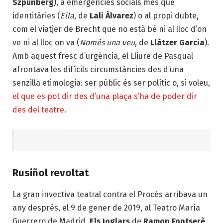
Szpunberg
), a emergències socials més que
identitàries (
Ella
, de
Lali Àlvarez
) o al propi dubte,
com el viatjer de Brecht que no està bé ni al lloc d’on
ve ni al lloc on va (
Només una veu
, de
Llàtzer Garcia
).
Amb aquest fresc d’urgència, el Lliure de Pasqual
afrontava les difícils circumstàncies des d’una
senzilla etimologia: ser públic és ser polític o, si voleu,
el que es pot dir des d’una plaça s’ha de poder dir
des del teatre
.
Rusiñol revoltat
La gran invectiva teatral contra el Procés arribava un
any després, el 9 de gener de 2019, al Teatro María
Guerrero de Madrid.
Els Joglars
de
Ramon Fontserè