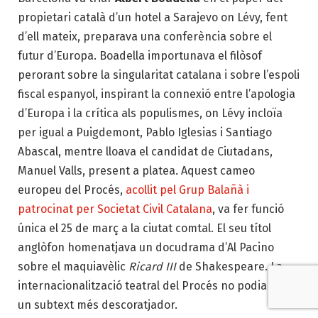
propietari català d’un hotel a Sarajevo on Lévy, fent
d’ell mateix, preparava una conferència sobre el
futur d’Europa. Boadella importunava el filòsof
perorant sobre la singularitat catalana i sobre l’espoli
fiscal espanyol, inspirant la connexió entre l’apologia
d’Europa i la crítica als populismes, on Lévy incloïa
per igual a Puigdemont, Pablo Iglesias i Santiago
Abascal, mentre lloava el candidat de Ciutadans,
Manuel Valls, present a platea. Aquest cameo
europeu del Procés,
acollit pel Grup Balañà i
patrocinat per Societat Civil Catalana
, va fer funció
única el 25 de març a la ciutat comtal. El seu títol
anglòfon homenatjava un docudrama d’Al Pacino
sobre el maquiavèlic
Ricard III
de Shakespeare. La
internacionalització teatral del Procés no podia tenir
un subtext més descoratjador.