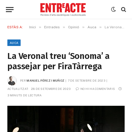
»
»
»
»
ESTÀS A:
Inici
Entrades
Opinió
Auca
La Veronal treu ‘Sonoma’ a passejar per FiraTàrrega
AUCA
La Veronal treu ‘Sonoma’ a
passejar per FiraTàrrega
PER
MANUEL PÉREZ I MUÑOZ
7 DE SETEMBRE DE 2023
ACTUALITZAT:
28 DE SETEMBRE DE 2023
NO HI HA COMENTARIS
3 MINUTS DE LECTURA