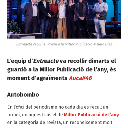
Entreacte recull el Premi a la Millor Publicació © Julio Díaz
L’equip d’
Entreacte
va recollir dimarts el
guardó a la Millor Publicació de l’any, és
moment d’agraïments
Auca#46
Autobombo
En l’ofici del periodisme no cada dia es recull un
premi, en aquest cas el de
Millor Publicació de l’any
en la categoria de revista, un reconeixement molt