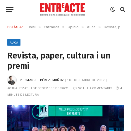
»
»
»
»
ESTÀS A:
Inici
Entrades
Opinió
Auca
Revista, paper, cultura i un premi
AUCA
Revista, paper, cultura i un
premi
PER
MANUEL PÉREZ I MUÑOZ
1 DE DESEMBRE DE 2022
ACTUALITZAT:
1 DE DESEMBRE DE 2022
NO HI HA COMENTARIS
4 
MINUTS DE LECTURA