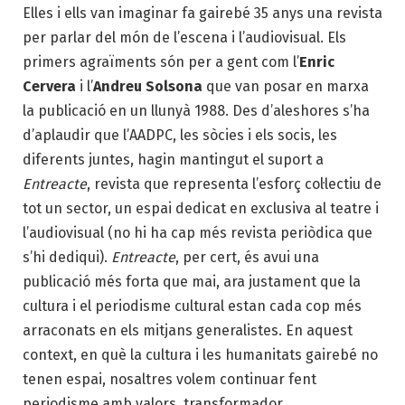
Elles i ells van imaginar fa gairebé 35 anys una revista
per parlar del món de l’escena i l’audiovisual. Els
primers agraïments són per a gent com l’
Enric
Cervera
i l’
Andreu Solsona
que van posar en marxa
la publicació en un llunyà 1988. Des d’aleshores s’ha
d’aplaudir que l’AADPC, les sòcies i els socis, les
diferents juntes, hagin mantingut el suport a
Entreacte
, revista que representa l’esforç col·lectiu de
tot un sector, un espai dedicat en exclusiva al teatre i
l’audiovisual (no hi ha cap més revista periòdica que
s’hi dediqui).
Entreacte
, per cert, és avui una
publicació més forta que mai, ara justament que la
cultura i el periodisme cultural estan cada cop més
arraconats en els mitjans generalistes. En aquest
context, en què la cultura i les humanitats gairebé no
tenen espai, nosaltres volem continuar fent
periodisme amb valors, transformador.