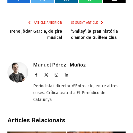
Facebook
Twitter
LinkedIn
WhatsApp
Email
ARTICLE ANTERIOR
SEGÜENT ARTICLE
Irene Jódar Garcia, de gira
‘Smiley’, la gran història
musical
d’amor de Guillem Clua
Manuel Pérez i Muñoz
Facebook
X
Instagram
LinkedIn
(Twitter)
Periodista i director d'Entreacte, entre altres
coses. Crítica teatral a El Periódico de
Catalunya.
Articles Relacionats