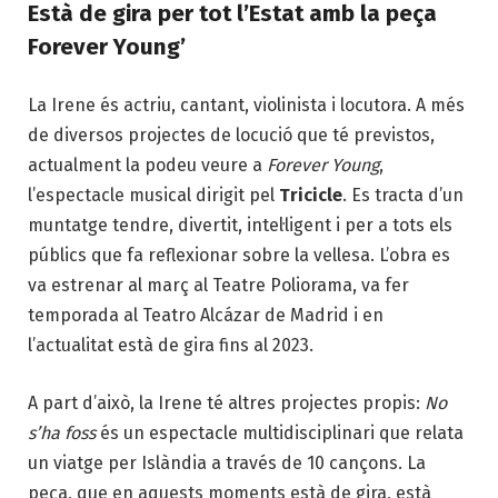
Està de gira per tot l’Estat amb la peça
Forever Young’
La Irene és actriu, cantant, violinista i locutora. A més
de diversos projectes de locució que té previstos,
actualment la podeu veure a
Forever Young
,
l’espectacle musical dirigit pel
Tricicle
. Es tracta d’un
muntatge tendre, divertit, intel·ligent i per a tots els
públics que fa reflexionar sobre la vellesa. L’obra es
va estrenar al març al Teatre Poliorama, va fer
temporada al Teatro Alcázar de Madrid i en
l’actualitat està de gira fins al 2023.
A part d’això, la Irene té altres projectes propis:
No
s’ha foss
és un espectacle multidisciplinari que relata
un viatge per Islàndia a través de 10 cançons. La
peça, que en aquests moments està de gira, està