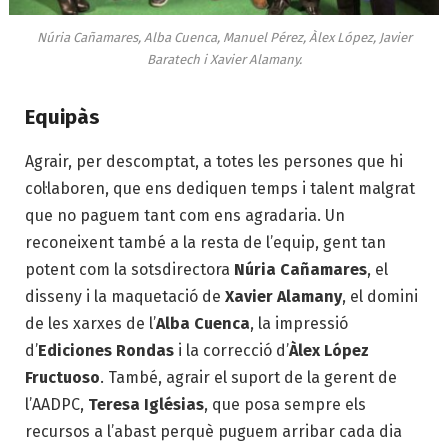
Núria Cañamares, Alba Cuenca, Manuel Pérez, Àlex López, Javier
Baratech i Xavier Alamany.
Equipàs
Agrair, per descomptat, a totes les persones que hi
col·laboren, que ens dediquen temps i talent malgrat
que no paguem tant com ens agradaria. Un
reconeixent també a la resta de l’equip, gent tan
potent com la sotsdirectora
Núria Cañamares
, el
disseny i la maquetació de
Xavier Alamany
, el domini
de les xarxes de l’
Alba Cuenca
, la impressió
d’
Ediciones Rondas
i la correcció d’
Àlex López
Fructuoso
. També, agrair el suport de la gerent de
l’AADPC,
Teresa Iglésias
, que posa sempre els
recursos a l’abast perquè puguem arribar cada dia