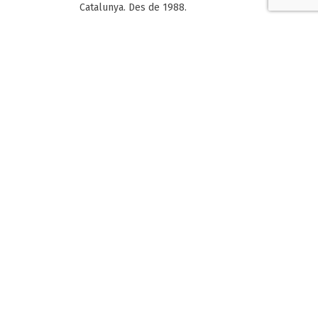
Catalunya. Des de 1988.
Articles Relacionats
El TNT converteix les places de Terrassa en
escenaris de joc i resistència
28 DE JULIOL DE 2026