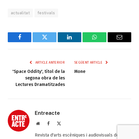
actualitat
festivals
Facebook
Twitter
LinkedIn
WhatsApp
Email
ARTICLE ANTERIOR
SEGÜENT ARTICLE
'Space Oddity', títol de la
Mone
segona obra de les
Lectures Dramatitzades
Entreacte
Web
Facebook
X
(Twitter)
Revista d'arts escèniques i audiovisuals de