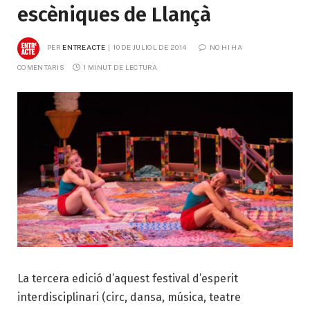
escèniques de Llançà
PER
ENTREACTE
10 DE JULIOL DE 2014
NO HI HA 
COMENTARIS
1 MINUT DE LECTURA
La tercera edició d’aquest festival d’esperit
interdisciplinari (circ, dansa, música, teatre