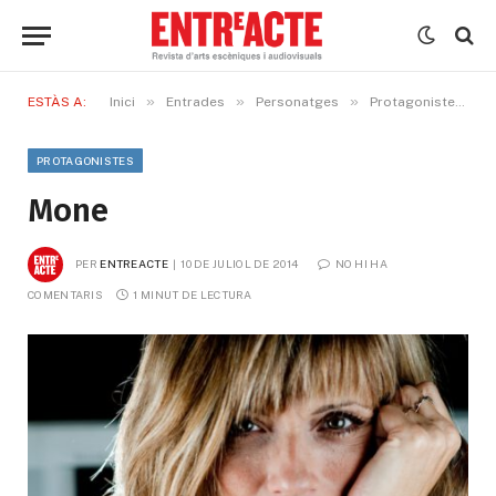
»
»
»
»
ESTÀS A:
Inici
Entrades
Personatges
Protagonistes
PROTAGONISTES
Mone
PER
ENTREACTE
10 DE JULIOL DE 2014
NO HI HA 
COMENTARIS
1 MINUT DE LECTURA