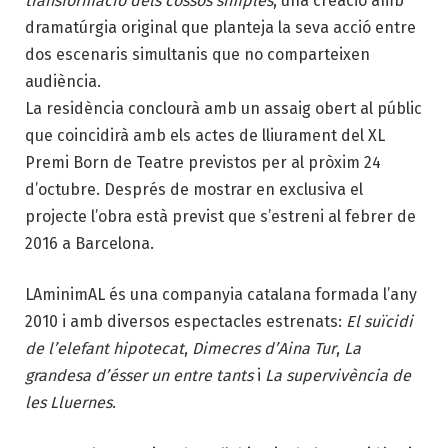
transformació dels cossos simples
, una creació amb
dramatúrgia original que planteja la seva acció entre
dos escenaris simultanis que no comparteixen
audiència.
La residència conclourà amb un assaig obert al públic
que coincidirà amb els actes de lliurament del XL
Premi Born de Teatre previstos per al pròxim 24
d’octubre. Després de mostrar en exclusiva el
projecte l’obra està previst que s’estreni al febrer de
2016 a Barcelona.
LAminimAL és una companyia catalana formada l’any
2010 i amb diversos espectacles estrenats:
El suïcidi
de l’elefant hipotecat
,
Dimecres d’Aina Tur
,
La
grandesa d’ésser un entre tants
i
La supervivència de
les Lluernes
.