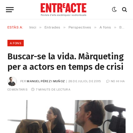
»
»
»
»
ESTÀS A:
Inici
Entrades
Perspectives
A fons
Buscar-se la vida. Màrqueting per a actors en temps de crisi
A FONS
Buscar-se la vida. Màrqueting
per a actors en temps de crisi
PER
MANUEL PÉREZ I MUÑOZ
28 DE JULIOL DE 2015
NO HI HA 
COMENTARIS
7 MINUTS DE LECTURA