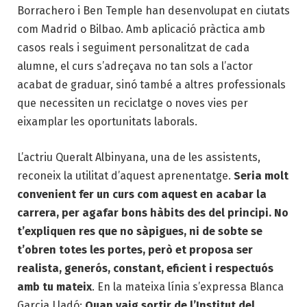
Borrachero i Ben Temple han desenvolupat en ciutats
com Madrid o Bilbao. Amb aplicació pràctica amb
casos reals i seguiment personalitzat de cada
alumne, el curs s’adreçava no tan sols a l’actor
acabat de graduar, sinó també a altres professionals
que necessiten un reciclatge o noves vies per
eixamplar les oportunitats laborals.
L’actriu Queralt Albinyana, una de les assistents,
reconeix la utilitat d’aquest aprenentatge.
Seria molt
convenient fer un curs com aquest en acabar la
carrera, per agafar bons hàbits des del principi. No
t’expliquen res que no sàpigues, ni de sobte se
t’obren totes les portes, però et proposa ser
realista, generós, constant, eficient i respectuós
amb tu mateix
. En la mateixa línia s’expressa Blanca
Garcia Lladó:
Quan vaig sortir de l’Institut del