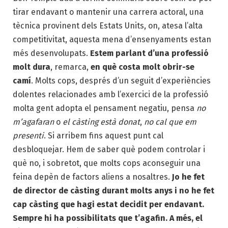
tirar endavant o mantenir una carrera actoral, una
tècnica provinent dels Estats Units, on, atesa l’alta
competitivitat, aquesta mena d’ensenyaments estan
més desenvolupats.
Estem parlant d’una professió
molt dura
, remarca,
en què costa molt obrir-se
camí
. Molts cops, després d’un seguit d’experiències
dolentes relacionades amb l’exercici de la professió
molta gent adopta el pensament negatiu, pensa
no
m’agafaran
o
el càsting està donat
,
no cal que em
presenti
. Si arribem fins aquest punt cal
desbloquejar. Hem de saber què podem controlar i
què no, i sobretot, que molts cops aconseguir una
feina depèn de factors aliens a nosaltres.
Jo he fet
de director de càsting durant molts anys i no he fet
cap càsting que hagi estat decidit per endavant.
Sempre hi ha possibilitats que t’agafin. A més, el