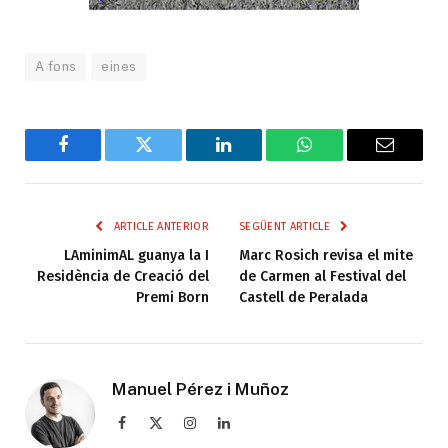
A fons
eines
Facebook
Twitter
LinkedIn
WhatsApp
Email
ARTICLE ANTERIOR
SEGÜENT ARTICLE
LAminimAL guanya la I
Marc Rosich revisa el mite
Residència de Creació del
de Carmen al Festival del
Premi Born
Castell de Peralada
Manuel Pérez i Muñoz
Facebook
X
Instagram
LinkedIn
(Twitter)