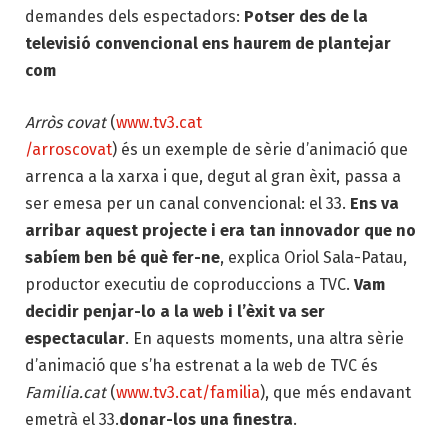
demandes dels espectadors:
Potser des de la
televisió convencional ens haurem de plantejar
com
Arròs covat
(
www.tv3.cat
/arroscovat
) és un exemple de sèrie d’animació que
arrenca a la xarxa i que, degut al gran èxit, passa a
ser emesa per un canal convencional: el 33.
Ens va
arribar aquest projecte i era tan innovador que no
sabíem ben bé què fer-ne
, explica Oriol Sala-Patau,
productor executiu de coproduccions a TVC.
Vam
decidir penjar-lo a la web i l’èxit va ser
espectacular
. En aquests moments, una altra sèrie
d’animació que s’ha estrenat a la web de TVC és
Familia.cat
(
www.tv3.cat/familia
), que més endavant
emetrà el 33.
donar-los una finestra
.