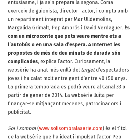
entusiasme, i ja se’n prepara la segona. Coma
exerceix de guionista, director i actor, i compta amb
un repartiment integrat per Mar Ulldemolins,
Margalida Grimalt, Pep Ambrós i David Verdaguer.
És
com un microconte que pots veure mentre ets a
l’autobús o en una sala d’espera. A Internet les
propostes de més de deu minuts de durada són
complicades
, explica l’actor. Curiosament, la
websèrie ha anat més enllà del
target
d’espectadors
joves i ha calat molt entre gent d’entre 40 i 50 anys.
La primera temporada es podrà veure al Canal 33 a
partir de gener de 2014. La websèrie lluita per
finançar-se mitjançant mecenes, patrocinadors i
publicitat.
Sol i sombra
(
www.solisombralaserie.com
) és el títol
de la websèrie que ha ideat i impulsat l’actor Pep