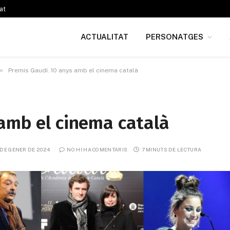
at
ACTUALITAT
PERSONATGES
»
Premis Gaudí. 10 anys amb el cinema català
 amb el cinema català
 DE GENER DE 2024
NO HI HA COMENTARIS
7 MINUTS DE LECTURA