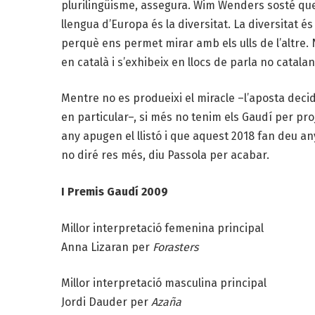
plurilingüisme, assegura. Wim Wenders sosté que
llengua d’Europa és la diversitat. La diversitat 
perquè ens permet mirar amb els ulls de l’altre
en català i s’exhibeix en llocs de parla no catala
Mentre no es produeixi el miracle –l’aposta decidi
en particular–, si més no tenim els Gaudí per pro
any apugen el llistó i que aquest 2018 fan deu a
no diré res més, diu Passola per acabar.
I Premis Gaudí 2009
Millor interpretació femenina principal
Anna Lizaran per
Forasters
Millor interpretació masculina principal
Jordi Dauder per
Azaña