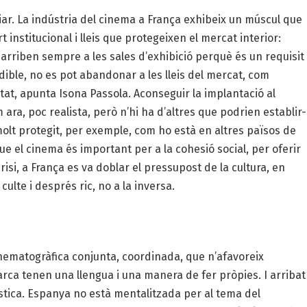
iar. La indústria del cinema a França exhibeix un múscul que
 institucional i lleis que protegeixen el mercat interior:
arriben sempre a les sales d’exhibició perquè és un requisit
ndible, no es pot abandonar a les lleis del mercat, com
at, apunta Isona Passola. Aconseguir la implantació al
ara, poc realista, però n’hi ha d’altres que podrien establir-
olt protegit, per exemple, com ho està en altres països de
e el cinema és important per a la cohesió social, per oferir
risi, a França es va doblar el pressupost de la cultura, en
ulte i després ric, no a la inversa.
cinematogràfica conjunta, coordinada, que n’afavoreix
rca tenen una llengua i una manera de fer pròpies. I arribat
ística. Espanya no està mentalitzada per al tema del