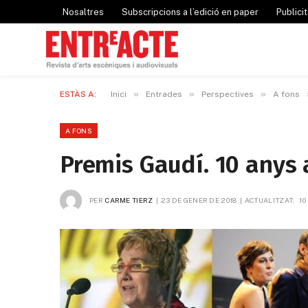
Nosaltres
Subscripcions a l’edició en paper
Publicit
»
»
»
ESTÀS A:
Inici
Entrades
Perspectives
A fons
A FONS
Premis Gaudí. 10 anys
PER
CARME TIERZ
23 DE GENER DE 2018
ACTUALITZAT:
10