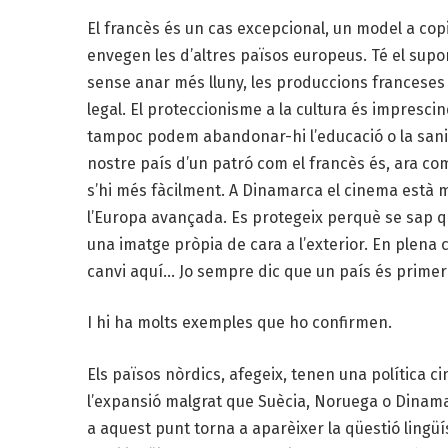
El francès és un cas excepcional, un model a cop
envegen les d’altres països europeus. Té el suport
sense anar més lluny, les produccions franceses 
legal. El proteccionisme a la cultura és impresci
tampoc podem abandonar-hi l’educació o la sanit
nostre país d’un patró com el francès és, ara com 
s’hi més fàcilment. A Dinamarca el cinema està m
l’Europa avançada. Es protegeix perquè se sap qu
una imatge pròpia de cara a l’exterior. En plena c
canvi aquí… Jo sempre dic que un país és primer c
I hi ha molts exemples que ho confirmen.
Els països nòrdics, afegeix, tenen una política 
l’expansió malgrat que Suècia, Noruega o Dinama
a aquest punt torna a aparèixer la qüestió lingü