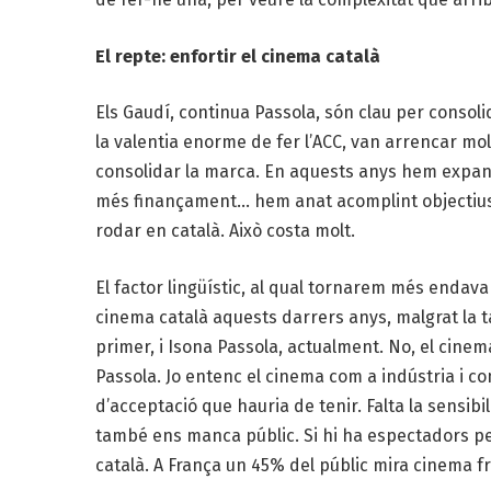
El repte: enfortir el cinema català
Els Gaudí, continua Passola, són clau per consol
la valentia enorme de fer l’ACC, van arrencar molt 
consolidar la marca. En aquests anys hem expandi
més finançament… hem anat acomplint objectius,
rodar en català. Això costa molt.
El factor lingüístic, al qual tornarem més endava
cinema català aquests darrers anys, malgrat la 
primer, i Isona Passola, actualment. No, el cine
Passola. Jo entenc el cinema com a indústria i com
d’acceptació que hauria de tenir. Falta la sensibil
també ens manca públic. Si hi ha espectadors per
català. A França un 45% del públic mira cinema f