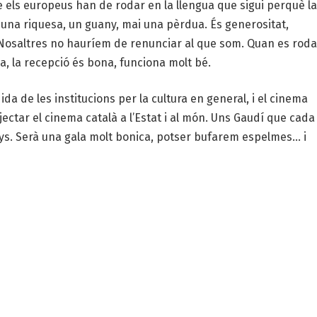
 els europeus han de rodar en la llengua que sigui perquè la
és una riquesa, un guany, mai una pèrdua. És generositat,
. Nosaltres no hauríem de renunciar al que som. Quan es roda
na, la recepció és bona, funciona molt bé.
da de les institucions per la cultura en general, i el cinema
jectar el cinema català a l’Estat i al món. Uns Gaudí que cada
nys. Serà una gala molt bonica, potser bufarem espelmes… i