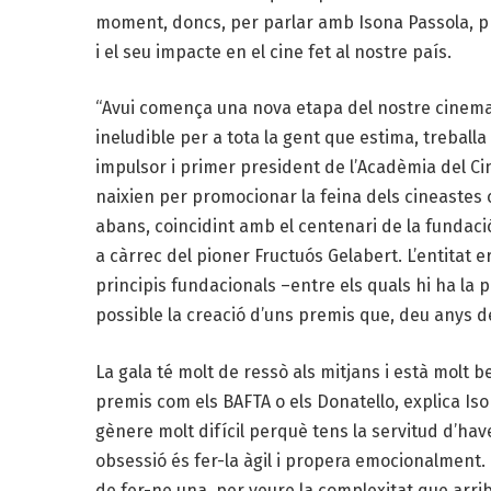
moment, doncs, per parlar amb Isona Passola, pr
i el seu impacte en el cine fet al nostre país.
“Avui comença una nova etapa del nostre cinema.
ineludible per a tota la gent que estima, treballa
impulsor i primer president de l’Acadèmia del C
naixien per promocionar la feina dels cineastes c
abans, coincidint amb el centenari de la fundació
a càrrec del pioner Fructuós Gelabert. L’entitat er
principis fundacionals –entre els quals hi ha la p
possible la creació d’uns premis que, deu anys 
La gala té molt de ressò als mitjans i està molt
premis com els BAFTA o els Donatello, explica Iso
gènere molt difícil perquè tens la servitud d’h
obsessió és fer-la àgil i propera emocionalment.
de fer-ne una, per veure la complexitat que arrib