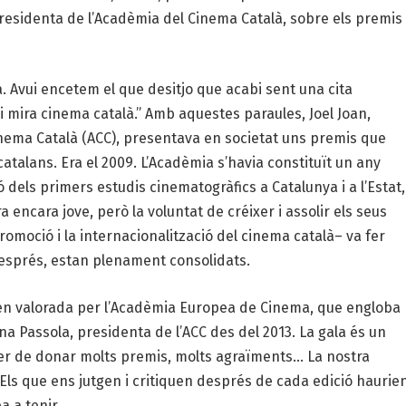
esidenta de l’Acadèmia del Cinema Català, sobre els premis
 Avui encetem el que desitjo que acabi sent una cita
 i mira cinema català.” Amb aquestes paraules, Joel Joan,
inema Català (ACC), presentava en societat uns premis que
atalans. Era el 2009. L’Acadèmia s’havia constituït un any
 dels primers estudis cinematogràfics a Catalunya i a l’Estat,
a encara jove, però la voluntat de créixer i assolir els seus
romoció i la internacionalització del cinema català– va fer
després, estan plenament consolidats.
 ben valorada per l’Acadèmia Europea de Cinema, que engloba
na Passola, presidenta de l’ACC des del 2013. La gala és un
aver de donar molts premis, molts agraïments… La nostra
 Els que ens jutgen i critiquen després de cada edició haurie
a a tenir.