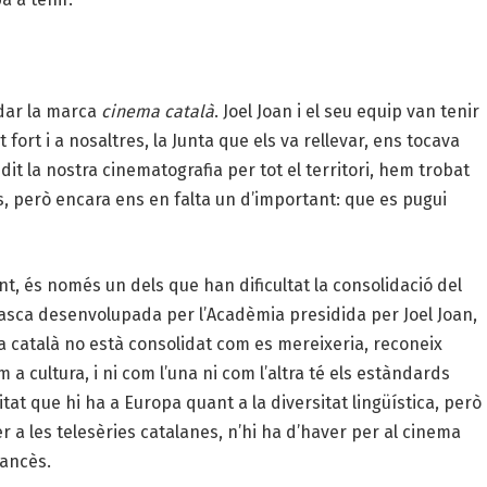
idar la marca
cinema català
. Joel Joan i el seu equip van tenir
fort i a nosaltres, la Junta que els va rellevar, ens tocava
t la nostra cinematografia per tot el territori, hem trobat
 però encara ens en falta un d’important: que es pugui
nt, és només un dels que han dificultat la consolidació del
tasca desenvolupada per l’Acadèmia presidida per Joel Joan,
ma català no està consolidat com es mereixeria, reconeix
 a cultura, i ni com l’una ni com l’altra té els estàndards
itat que hi ha a Europa quant a la diversitat lingüística, però
 a les telesèries catalanes, n’hi ha d’haver per al cinema
rancès.