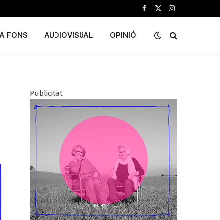
Facebook
X
Instagram
(Twitter)
A FONS
AUDIOVISUAL
OPINIÓ
Publicitat