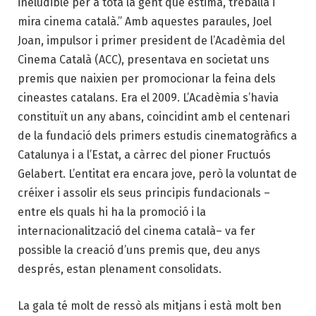
ineludible per a tota la gent que estima, treballa i
mira cinema català.” Amb aquestes paraules, Joel
Joan, impulsor i primer president de l’Acadèmia del
Cinema Català (ACC), presentava en societat uns
premis que naixien per promocionar la feina dels
cineastes catalans. Era el 2009. L’Acadèmia s’havia
constituït un any abans, coincidint amb el centenari
de la fundació dels primers estudis cinematogràfics a
Catalunya i a l’Estat, a càrrec del pioner Fructuós
Gelabert. L’entitat era encara jove, però la voluntat de
créixer i assolir els seus principis fundacionals –
entre els quals hi ha la promoció i la
internacionalització del cinema català– va fer
possible la creació d’uns premis que, deu anys
després, estan plenament consolidats.
La gala té molt de ressò als mitjans i està molt ben