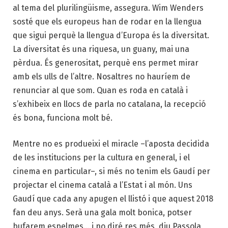
al tema del plurilingüisme, assegura. Wim Wenders
sosté que els europeus han de rodar en la llengua
que sigui perquè la llengua d’Europa és la diversitat.
La diversitat és una riquesa, un guany, mai una
pèrdua. És generositat, perquè ens permet mirar
amb els ulls de l’altre. Nosaltres no hauríem de
renunciar al que som. Quan es roda en català i
s’exhibeix en llocs de parla no catalana, la recepció
és bona, funciona molt bé.
Mentre no es produeixi el miracle –l’aposta decidida
de les institucions per la cultura en general, i el
cinema en particular–, si més no tenim els Gaudí per
projectar el cinema català a l’Estat i al món. Uns
Gaudí que cada any apugen el llistó i que aquest 2018
fan deu anys. Serà una gala molt bonica, potser
bufarem espelmes… i no diré res més, diu Passola