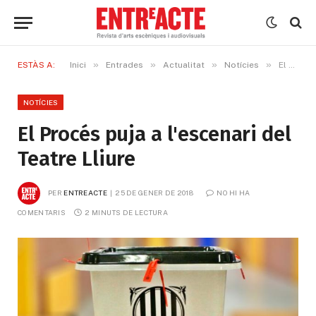
»
»
»
»
ESTÀS A:
Inici
Entrades
Actualitat
Notícies
El Procés puja a l'escenari del Teatre Lliure
NOTÍCIES
El Procés puja a l'escenari del
Teatre Lliure
PER
ENTREACTE
25 DE GENER DE 2018
NO HI HA 
COMENTARIS
2 MINUTS DE LECTURA