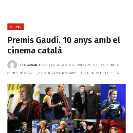
A FONS
Premis Gaudí. 10 anys amb el
cinema català
PER
CARME TIERZ
23 DE GENER DE 2018
ACTUALITZAT:
10 DE 
GENER DE 2024
NO HI HA COMENTARIS
7 MINUTS DE LECTURA