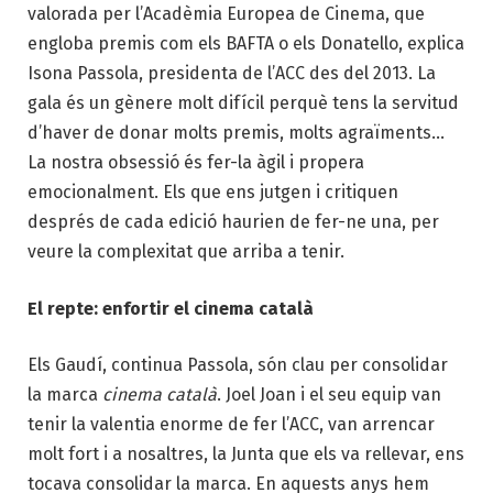
valorada per l’Acadèmia Europea de Cinema, que
engloba premis com els BAFTA o els Donatello, explica
Isona Passola, presidenta de l’ACC des del 2013. La
gala és un gènere molt difícil perquè tens la servitud
d’haver de donar molts premis, molts agraïments…
La nostra obsessió és fer-la àgil i propera
emocionalment. Els que ens jutgen i critiquen
després de cada edició haurien de fer-ne una, per
veure la complexitat que arriba a tenir.
El repte: enfortir el cinema català
Els Gaudí, continua Passola, són clau per consolidar
la marca
cinema català
. Joel Joan i el seu equip van
tenir la valentia enorme de fer l’ACC, van arrencar
molt fort i a nosaltres, la Junta que els va rellevar, ens
tocava consolidar la marca. En aquests anys hem