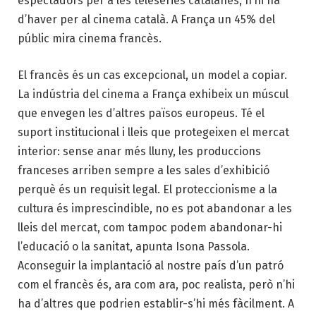
espectadors per a les telesèries catalanes, n’hi ha
d’haver per al cinema català. A França un 45% del
públic mira cinema francès.
El francès és un cas excepcional, un model a copiar.
La indústria del cinema a França exhibeix un múscul
que envegen les d’altres països europeus. Té el
suport institucional i lleis que protegeixen el mercat
interior: sense anar més lluny, les produccions
franceses arriben sempre a les sales d’exhibició
perquè és un requisit legal. El proteccionisme a la
cultura és imprescindible, no es pot abandonar a les
lleis del mercat, com tampoc podem abandonar-hi
l’educació o la sanitat, apunta Isona Passola.
Aconseguir la implantació al nostre país d’un patró
com el francès és, ara com ara, poc realista, però n’hi
ha d’altres que podrien establir-s’hi més fàcilment. A