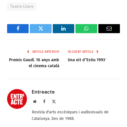
Teatre Lliure
Facebook
Twitter
LinkedIn
WhatsApp
Email
ARTICLE ANTERIOR
SEGÜENT ARTICLE
Premis Gaudí. 10 anys amb
Una nit d”Estiu 1993′
el cinema català
Entreacte
Web
Facebook
X
(Twitter)
Revista d'arts escèniques i audiovisuals de
Catalunya. Des de 1988.