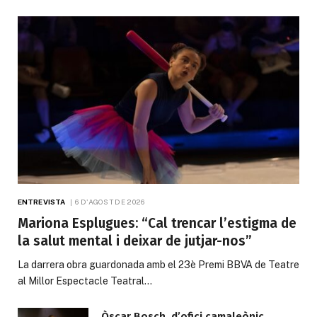
ENTREVISTA
6 D'AGOST DE 2026
Mariona Esplugues: “Cal trencar l’estigma de
la salut mental i deixar de jutjar-nos”
La darrera obra guardonada amb el 23è Premi BBVA de Teatre
al Millor Espectacle Teatral…
Òscar Bosch, d’ofici camaleònic