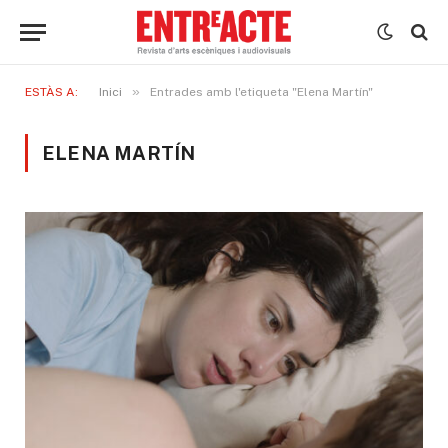
»
ESTÀS A:
Inici
Entrades amb l'etiqueta "Elena Martín"
ELENA MARTÍN