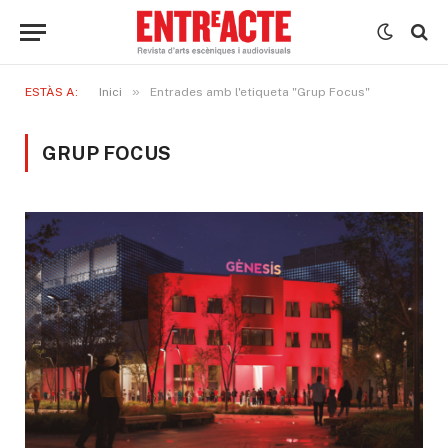
»
ESTÀS A:
Inici
Entrades amb l'etiqueta "Grup Focus"
GRUP FOCUS