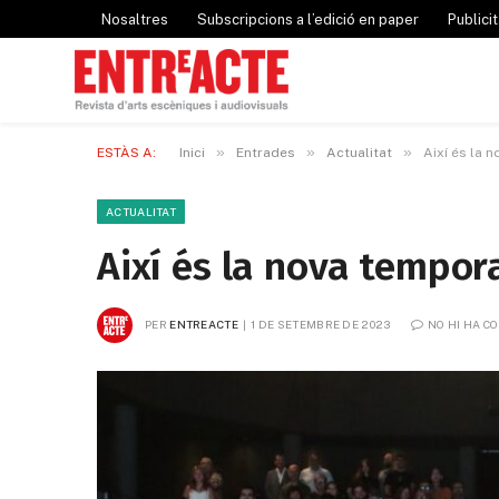
Nosaltres
Subscripcions a l’edició en paper
Publicit
»
»
»
ESTÀS A:
Inici
Entrades
Actualitat
Així és la 
ACTUALITAT
Així és la nova tempor
PER
ENTREACTE
1 DE SETEMBRE DE 2023
NO HI HA C