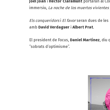
Joel Joan
i
Hèctor Claramunt
portaran al C
immersiu,
La noche de los muertos vivientes 
Els conqueridors
i
El favor
seran dues de les p
amb
David Verdaguer
i
Albert Prat
.
El president de Focus,
Daniel Martínez
, diu
“sobrats d’optimisme”.