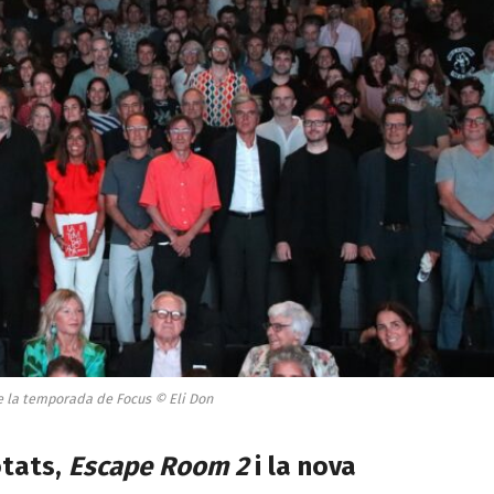
e la temporada de Focus © Eli Don
otats,
Escape Room 2
i la nova