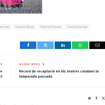
larroel
Teatre Goya
Teatre Romea
TeatreCondal
Facebook
Twitter
LinkedIn
WhatsApp
Ema
OR
SEGÜENT ARTICLE
de
Rècord de recaptació en els teatres catalans la
23
temporada passada
Web
Faceb