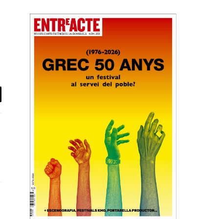
il
ook
X
(Twitter)