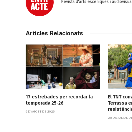
Revista d'arts escèniques i audiovisu
Articles Relacionats
17 estrebades per recordar la
El TNT con
temporada 25-26
Terrassa e
resistènci
6 D'AGOST DE 2026
28 DE JULIOL D