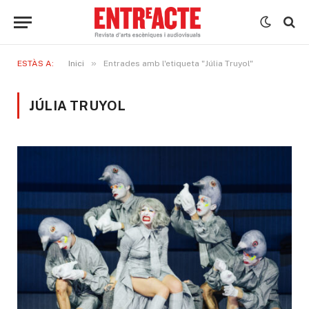
»
ESTÀS A:
Inici
Entrades amb l'etiqueta "Júlia Truyol"
JÚLIA TRUYOL