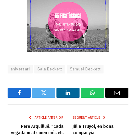
aniversari
Sala Beckett
Samuel Beckett
Facebook
Twitter
LinkedIn
WhatsApp
Email
ARTICLE ANTERIOR
SEGÜENT ARTICLE
Pere Arquillué: “Cada
Júlia Truyol, en bona
vegada m’atrauen més els
companyia