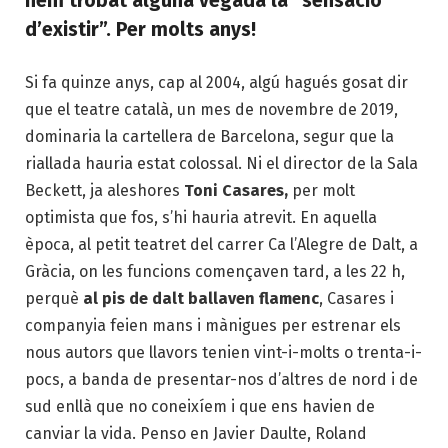
hem trobat alguna vegada la “sensació
d’existir”. Per molts anys!
Si fa quinze anys, cap al 2004, algú hagués gosat dir
que el teatre català, un mes de novembre de 2019,
dominaria la cartellera de Barcelona, segur que la
riallada hauria estat colossal. Ni el director de la Sala
Beckett, ja aleshores
Toni Casares,
per molt
optimista que fos, s’hi hauria atrevit. En aquella
època, al petit teatret del carrer Ca l’Alegre de Dalt, a
Gràcia, on les funcions començaven tard, a les 22 h,
perquè
al pis de dalt ballaven flamenc
, Casares i
companyia feien mans i mànigues per estrenar els
nous autors que llavors tenien vint-i-molts o trenta-i-
pocs, a banda de presentar-nos d’altres de nord i de
sud enllà que no coneixíem i que ens havien de
canviar la vida. Penso en Javier Daulte, Roland