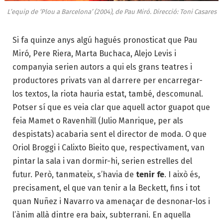
L’equip de ‘Plou a Barcelona’ (2004), de Pau Miró. Direcció: Toni Casares
Si fa quinze anys algú hagués pronosticat que Pau
Miró, Pere Riera, Marta Buchaca, Alejo Levis i
companyia serien autors a qui els grans teatres i
productores privats van al darrere per encarregar-
los textos, la riota hauria estat, també, descomunal.
Potser sí que es veia clar que aquell actor guapot que
feia Mamet o Ravenhill (Julio Manrique, per als
despistats) acabaria sent el director de moda. O que
Oriol Broggi i Calixto Bieito que, respectivament, van
pintar la sala i van dormir-hi, serien estrelles del
futur. Però, tanmateix, s’havia de
tenir fe
. I això és,
precisament, el que van tenir a la Beckett, fins i tot
quan Nuñez i Navarro va amenaçar de desnonar-los i
l’ànim allà dintre era baix, subterrani. En aquella