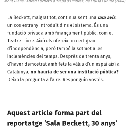
Mont Plans i Alfred Luchetti a ‘Mapa d’Ombres’, de Lluïsa Cunillé (2004)
La Beckett, malgrat tot, continua sent una
rara avis
,
un cos estrany introduït dins el sistema. És una
fundació privada amb finançament públic, com el
Teatre Lliure. Això els ofereix un cert grau
d’independència, però també la sotmet a les
inclemències del temps. Després de trenta anys,
d’haver demostrat amb fets la vàlua d’un espai així a
Catalunya,
no hauria de ser una institució pública?
Deixo la pregunta a l’aire. Responguin vostès.
Aquest article forma part del
reportatge ‘Sala Beckett, 30 anys’