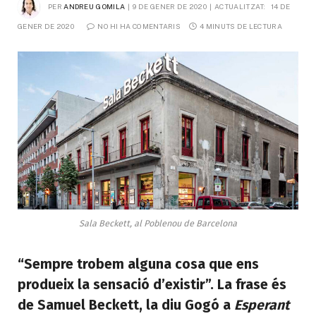
PER
ANDREU GOMILA
9 DE GENER DE 2020
ACTUALITZAT:
14 DE 
GENER DE 2020
NO HI HA COMENTARIS
4 MINUTS DE LECTURA
Sala Beckett, al Poblenou de Barcelona
“Sempre trobem alguna cosa que ens
produeix la sensació d’existir”. La frase és
de Samuel Beckett, la diu Gogó a
Esperant