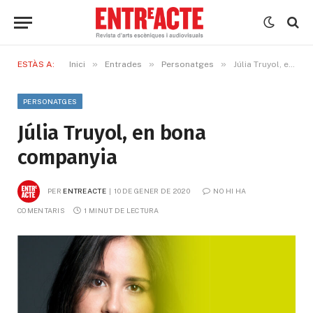
»
»
»
ESTÀS A:
Inici
Entrades
Personatges
Júlia Truyol, en bona companyia
PERSONATGES
Júlia Truyol, en bona
companyia
PER
ENTREACTE
10 DE GENER DE 2020
NO HI HA 
COMENTARIS
1 MINUT DE LECTURA