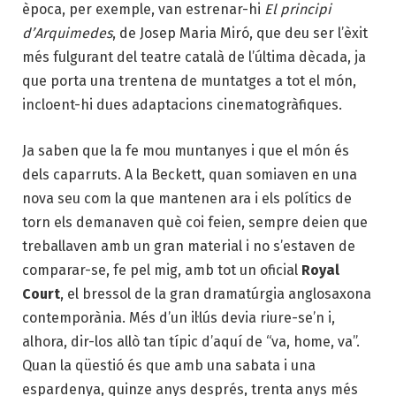
època, per exemple, van estrenar-hi
El principi
d’Arquimedes
, de Josep Maria Miró, que deu ser l’èxit
més fulgurant del teatre català de l’última dècada, ja
que porta una trentena de muntatges a tot el món,
incloent-hi dues adaptacions cinematogràfiques.
Ja saben que la fe mou muntanyes i que el món és
dels caparruts. A la Beckett, quan somiaven en una
nova seu com la que mantenen ara i els polítics de
torn els demanaven què coi feien, sempre deien que
treballaven amb un gran material i no s’estaven de
comparar-se, fe pel mig, amb tot un oficial
Royal
Court
, el bressol de la gran dramatúrgia anglosaxona
contemporània. Més d’un il·lús devia riure-se’n i,
alhora, dir-los allò tan típic d’aquí de “va, home, va”.
Quan la qüestió és que amb una sabata i una
espardenya, quinze anys després, trenta anys més