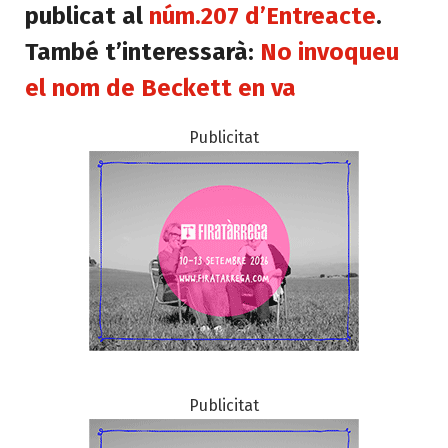
publicat al
núm.207 d’Entreacte
.
També t’interessarà:
No invoqueu
el nom de Beckett en va
Publicitat
Publicitat