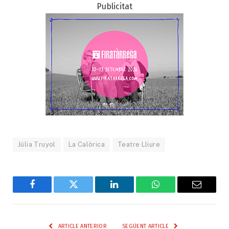
Publicitat
Júlia Truyol
La Calòrica
Teatre Lliure
Facebook
Twitter
LinkedIn
WhatsApp
Email
ARTICLE ANTERIOR
SEGÜENT ARTICLE