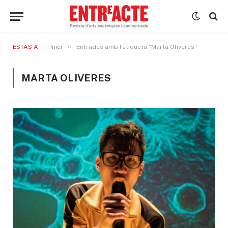
»
ESTÀS A:
Inici
Entrades amb l'etiqueta "Marta Oliveres"
MARTA OLIVERES