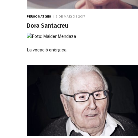
PERSONATGES
2 DE MAIG DE 2017
Dora Santacreu
La vocació enèrgica.