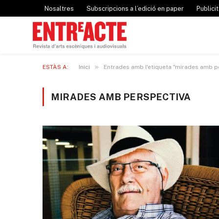
Nosaltres
Subscripcions a l’edició en paper
Publicit
»
ESTÀS A:
Inici
Entrades amb l'etiqueta "mirades amb p
MIRADES AMB PERSPECTIVA