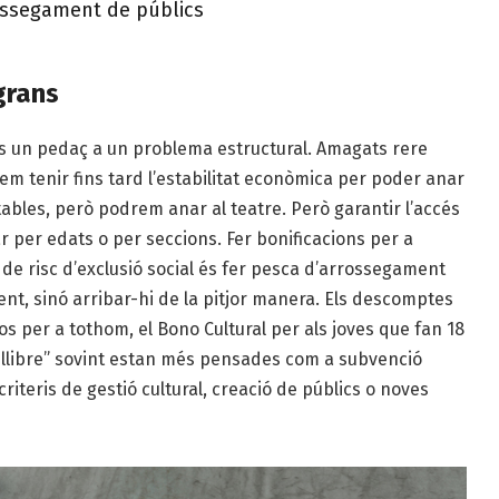
rossegament de públics
grans
és un pedaç a un problema estructural. Amagats rere
rem tenir fins tard l’estabilitat econòmica per poder anar
tables, però podrem anar al teatre. Però garantir l’accés
r per edats o per seccions. Fer bonificacions per a
 de risc d’exclusió social és fer pesca d’arrossegament
ent, sinó arribar-hi de la pitjor manera. Els descomptes
ros per a tothom, el Bono Cultural per als joves que fan 18
n llibre” sovint estan més pensades com a subvenció
riteris de gestió cultural, creació de públics o noves