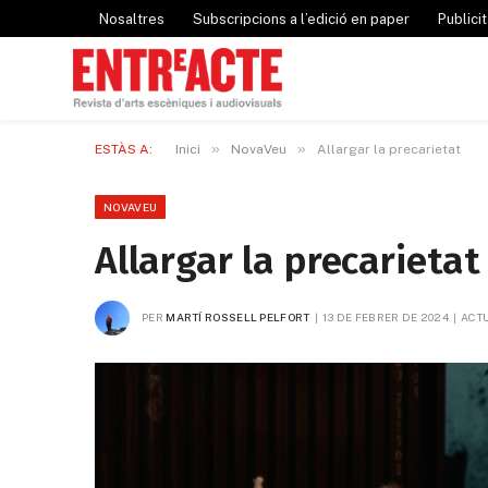
Nosaltres
Subscripcions a l’edició en paper
Publicit
»
»
ESTÀS A:
Inici
NovaVeu
Allargar la precarietat
NOVAVEU
Allargar la precarietat
PER
MARTÍ ROSSELL PELFORT
13 DE FEBRER DE 2024
ACTU