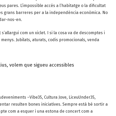
us pares. L’impossible accés a l’habitatge o la dificultat
dues grans barreres per a la independència econòmica. No
idar-nos-en.
’allargui com un xiclet. I si la cosa va de descomptes i
r menys. Jubilats, aturats, codis promocionals, venda
tius, volem que sigueu accessibles
deveniments –Vibe35, Cultura Jove, LiceuUnder35,
entar resulten bones iniciatives. Sempre està bé sortir a
mpte com a esquer i una estona de concert com a