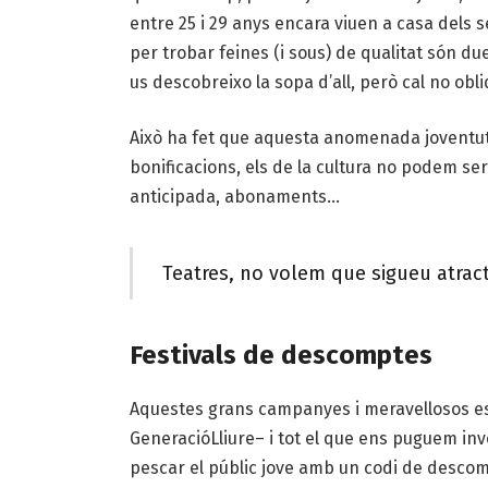
entre 25 i 29 anys encara viuen a casa dels se
per trobar feines (i sous) de qualitat són 
us descobreixo la sopa d’all, però cal no obl
Això ha fet que aquesta anomenada joventut s
bonificacions, els de la cultura no podem se
anticipada, abonaments…
Teatres, no volem que sigueu atrac
Festivals de descomptes
Aquestes grans campanyes i meravellosos es
GeneracióLliure– i tot el que ens puguem inv
pescar el públic jove amb un codi de desco