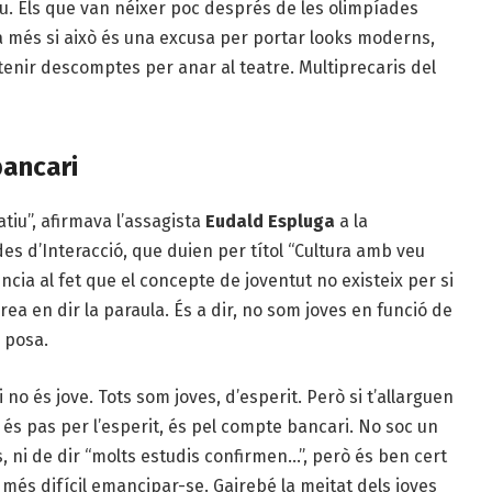
iu. Els que van néixer poc després de les olimpíades
a més si això és una excusa per portar looks moderns,
 tenir descomptes per anar al teatre. Multiprecaris del
bancari
tiu”, afirmava l’assagista
Eudald Espluga
a la
es d’Interacció, que duien per títol “Cultura amb veu
ncia al fet que el concepte de joventut no existeix per si
ea en dir la paraula. És a dir, no som joves en funció de
s posa.
i no és jove. Tots som joves, d’esperit. Però si t’allarguen
és pas per l’esperit, és pel compte bancari. No soc un
, ni de dir “molts estudis confirmen…”, però és ben cert
s més difícil emancipar-se. Gairebé la meitat dels joves