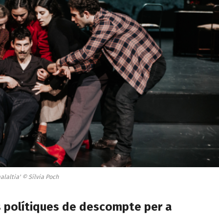
alaltia' © Sílvia Poch
es polítiques de descompte per a