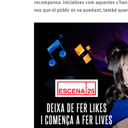
recompensa. Iniciatives com aquestes s’han d
nos que el públic es va quedant, també qua