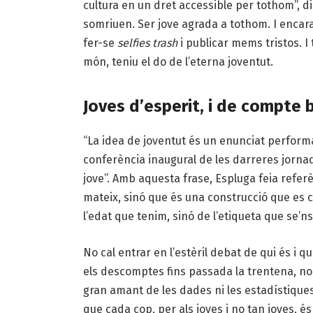
cultura en un dret accessible per tothom”, d
somriuen. Ser jove agrada a tothom. I encar
fer-se
selfies trash
i publicar mems tristos. I
món, teniu el do de l’eterna joventut.
Joves d’esperit, i de compte 
“La idea de joventut és un enunciat performa
conferència inaugural de les darreres jornad
jove”. Amb aquesta frase, Espluga feia referè
mateix, sinó que és una construcció que es cr
l’edat que tenim, sinó de l’etiqueta que se’n
No cal entrar en l’estèril debat de qui és i qu
els descomptes fins passada la trentena, no 
gran amant de les dades ni les estadístiques
que cada cop, per als joves i no tan joves, é