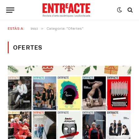
»
ESTÀS A:
Inici
Categoria: "Ofertes"
OFERTES