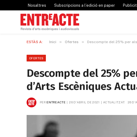
Nosaltres
Subscripcions a l’edició en paper
Publicit
»
»
ESTÀS A:
Inici
Ofertes
Descompte del 25% per als 
OFERTES
Descompte del 25% per
d’Arts Escèniques Actu
PER
ENTREACTE
26 D'ABRIL DE 2021
ACTUALITZAT:
26 D'