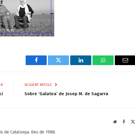
Facebook
Twitter
LinkedIn
WhatsApp
Ema
OR
SEGÜENT ARTICLE
ci
Sobre ‘Galatea’ de Josep M. de Sagarra
Web
Faceb
als de Catalunya. Des de 1988.