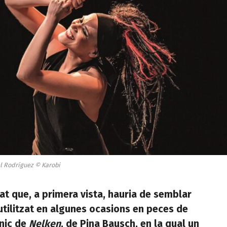
l Rodríguez © Karobi
tat que, a primera vista, hauria de semblar
 utilitzat en algunes ocasions en peces de
nic de
Nelken
, de Pina Bausch, en la qual un