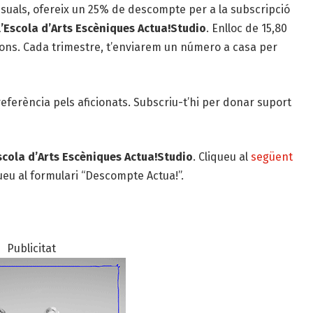
visuals, ofereix un 25% de descompte per a la subscripció
’Escola d’Arts Escèniques Actua!Studio
. Enlloc de 15,80
ons. Cada trimestre, t’enviarem un número a casa per
 referència pels aficionats. Subscriu-t’hi per donar suport
scola d’Arts Escèniques Actua!Studio
. Cliqueu al
següent
ueu al formulari “Descompte Actua!”.
Publicitat