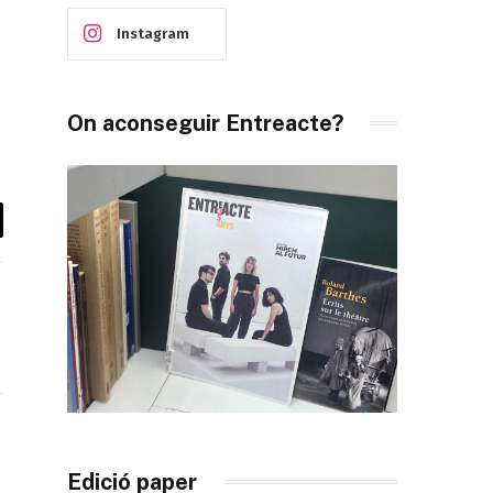
Instagram
On aconseguir Entreacte?
il
ook
X
(Twitter)
Edició paper