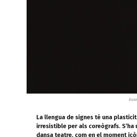
Rake
La llengua de signes té una plastici
irresistible per als coreògrafs. S’ha
dansa teatre, com en el moment icò