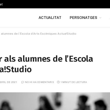
at
ACTUALITAT
PERSONATGES
alumnes de l’Escola d’Arts Escèniques Actua!Studio
 als alumnes de l’Escola
a!Studio
ABRIL DE 2021
NO HI HA COMENTARIS
1 MINUT DE LECTURA