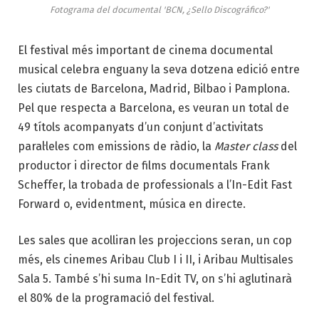
Fotograma del documental 'BCN, ¿Sello Discográfico?'
El festival més important de cinema documental
musical celebra enguany la seva dotzena edició entre
les ciutats de Barcelona, Madrid, Bilbao i Pamplona.
Pel que respecta a Barcelona, es veuran un total de
49 títols acompanyats d’un conjunt d’activitats
paral·leles com emissions de ràdio, la
Master class
del
productor i director de films documentals Frank
Scheffer, la trobada de professionals a l’In-Edit Fast
Forward o, evidentment, música en directe.
Les sales que acolliran les projeccions seran, un cop
més, els cinemes Aribau Club I i II, i Aribau Multisales
Sala 5. També s’hi suma In-Edit TV, on s’hi aglutinarà
el 80% de la programació del festival.