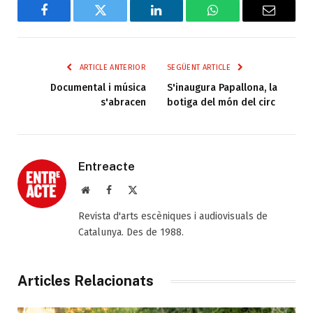
Facebook
Twitter
LinkedIn
WhatsApp
Email
ARTICLE ANTERIOR
SEGÜENT ARTICLE
Documental i música
S'inaugura Papallona, la
s'abracen
botiga del món del circ
Entreacte
Web
Facebook
X
(Twitter)
Revista d'arts escèniques i audiovisuals de
Catalunya. Des de 1988.
Articles Relacionats