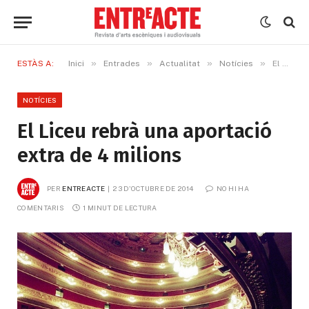
»
»
»
»
ESTÀS A:
Inici
Entrades
Actualitat
Notícies
El Liceu rebrà una aportació extra de 4 milions
NOTÍCIES
El Liceu rebrà una aportació
extra de 4 milions
PER
ENTREACTE
23 D'OCTUBRE DE 2014
NO HI HA 
COMENTARIS
1 MINUT DE LECTURA