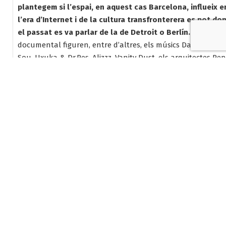
plantegem si l’espai, en aquest cas Barcelona, influeix e
l’era d’Internet i de la cultura transfronterera es pot d
el passat es va parlar de la de Detroit o Berlín.
E
ntre els
documental figuren, entre d’altres, els músics David M, Dow
Sou, Uxuka & Dr.Res, Alizzz, Vanity Dust, els arquitectes Pep
crítica musical Mónica Franco.
BCN, ¿Sello Discográfico?
es p
en el Aribau Club, en sessions a les 19.15 h.
Publicitat