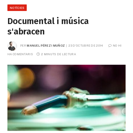
NOTÍCIES
Documental i música
s'abracen
PER
MANUEL PÉREZ I MUÑOZ
23 D'OCTUBRE DE 2014
NO HI 
HA COMENTARIS
2 MINUTS DE LECTURA