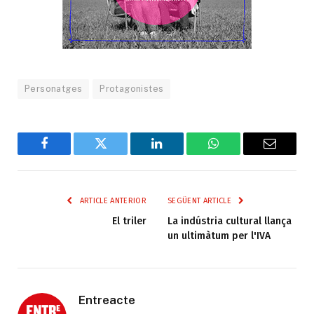
Personatges
Protagonistes
Facebook
Twitter
LinkedIn
WhatsApp
Email
ARTICLE ANTERIOR
SEGÜENT ARTICLE
El triler
La indústria cultural llança
un ultimàtum per l'IVA
Entreacte