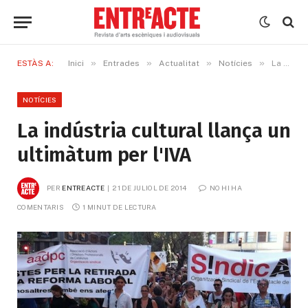
»
»
»
»
ESTÀS A:
Inici
Entrades
Actualitat
Notícies
La indústria cultural llança un ultimàtum per l'IVA
NOTÍCIES
La indústria cultural llança un
ultimàtum per l'IVA
PER
ENTREACTE
21 DE JULIOL DE 2014
NO HI HA 
COMENTARIS
1 MINUT DE LECTURA