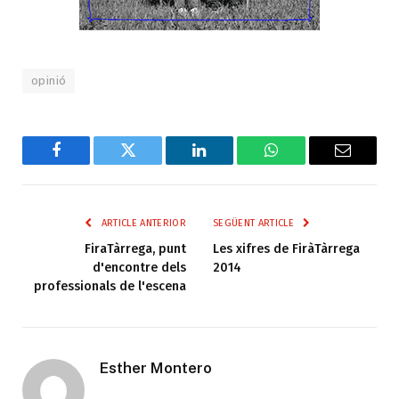
opinió
Facebook
Twitter
LinkedIn
WhatsApp
Email
ARTICLE ANTERIOR
SEGÜENT ARTICLE
FiraTàrrega, punt
Les xifres de FiràTàrrega
d'encontre dels
2014
professionals de l'escena
Esther Montero