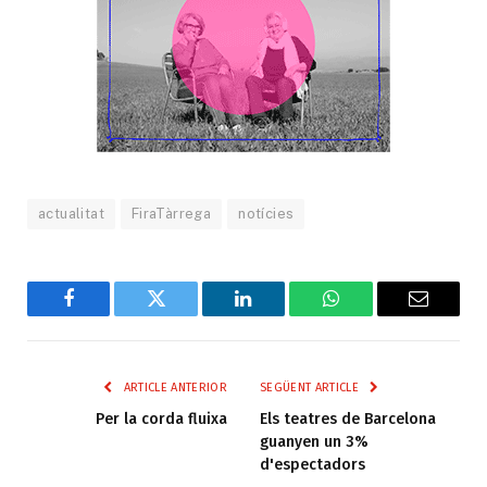
actualitat
FiraTàrrega
notícies
Facebook
Twitter
LinkedIn
WhatsApp
Email
ARTICLE ANTERIOR
SEGÜENT ARTICLE
Per la corda fluixa
Els teatres de Barcelona
guanyen un 3%
d'espectadors