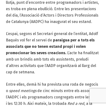
llotja, punt d’encontre entre programadors i artistes,
es troba en plena ebullició. Entre les presentacions
del dia, l’Associació d’Actors i Directors Professionals
de Catalunya (AADPC) ha inaugurat el seu estand.
L’espai, segons el Secretari general de l’entitat, Adolf
Baqués vol fer el servei de
paraigua per a tots els
associats que no tenen estand propi i volen
promocionar les seves creacions.
L’acte ha finalitzat
amb un brindis amb tots els assistents, preludi
d’altres activitats que l’AADP organitzarà al llarg del
cap de setmana.
Entre elles, demà hi ha prevista una roda de negocis
o
speed meetings
de cinc minuts entre els associats a
l’AADPC i els programadors congregats entre les 11:30
i les 12:30 h. Així mateix, la trobada
Red a red
, a la