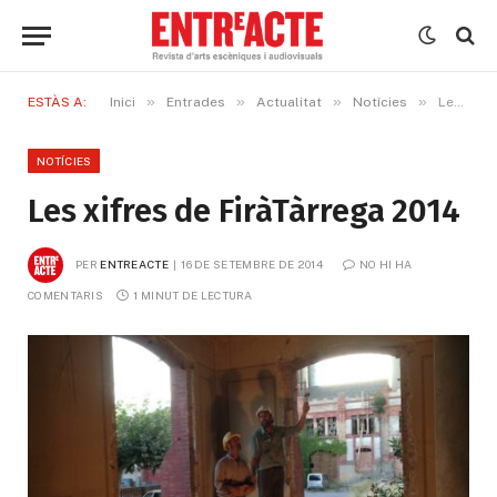
»
»
»
»
ESTÀS A:
Inici
Entrades
Actualitat
Notícies
Les xifres de FiràTàrrega 2014
NOTÍCIES
Les xifres de FiràTàrrega 2014
PER
ENTREACTE
16 DE SETEMBRE DE 2014
NO HI HA 
COMENTARIS
1 MINUT DE LECTURA