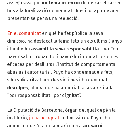
assegurava que
no tenia intenció
de deixar el càrrec
fins a la finalització de mandat i fins i tot apuntava a
presentar-se per a una reelecció.
En el comunicat
en què ha fet pública la seva
dimissió, ha destacat la feina feta en els últims
5
anys
i també ha
assumit la seva responsabilitat
per “no
haver sabut trobar, tot i haver-ho intentat, les eines
eficaces per deslliurar l’Institut de comportaments
abusius i autoritaris”.
Puyo
ha condemnat els fets,
s’ha solidaritzat amb les víctimes i ha demanat
disculpes
, alhora que ha anunciat la seva retirada
“per responsabilitat i per dignitat”.
La Diputació de Barcelona, òrgan del qual depèn la
institució,
ja ha acceptat
la dimissió de
Puyo
i ha
anunciat que “es presentarà com a
acusació