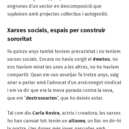
engrunes d’un sector en descomposició que
supleixen amb projectes col·lectius i autogestió.
Xarxes socials, espais per construir
sororitat
Fa quinze anys també teníem precarietat i no teníem
xarxes socials. Encara no havia sorgit el
#metoo
, no
ens havíem mirat les unes a les altres, no ho havíem
compartit. Quan em van assetjar fa tretze anys, vaig
anar a parlar amb l’advocat d’un arxiconegut sindicat
i em va dir que era la meva paraula contra la seva,
que em “
destrossarien
“, que ho deixés estar.
Tal com diu
Carla Rovira
, actriu i creadora, les xarxes
ho han canviat tot: tenim un
altaveu
, un lloc on dir-hi
la nostra, i les dones més joves nascudes amb