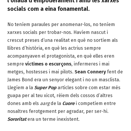
l’onada d’empoderament i amb les xarxes
socials com a eina fonamental.
No teníem paraules per anomenar-los, no teníem
xarxes socials per trobar-nos. Havíem nascut i
crescut preses d’una realitat en què no sortíem als
llibres d’història, en què les actrius sempre
acompanyaven el protagonista, en què elles eren
sempre
víctimes o escurçons
, infermeres i mai
metges, hostesses i mai pilots.
Sean Connery
fent de
James Bond era un senyor elegant i no un masclista.
Llegíem a la
Super Pop
articles sobre com estar més
guapa per al teu xicot, rèiem dels cossos d’altres
dones amb els
aarg
de la
Cuore
i competíem entre
nosaltres ferotgement per agradar, per ser-hi.
Sororitat
era un terme inexistent.