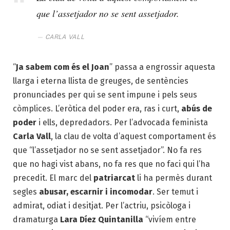
que l’assetjador no se sent assetjador.
CARLA VALL
“
Ja sabem com és el Joan
” passa a engrossir aquesta
llarga i eterna llista de greuges, de sentències
pronunciades per qui se sent impune i pels seus
còmplices. L’eròtica del poder era, ras i curt,
abús de
poder
i ells, depredadors. Per l’advocada feminista
Carla Vall
, la clau de volta d’aquest comportament és
que “l’assetjador no se sent assetjador”. No fa res
que no hagi vist abans, no fa res que no faci qui l’ha
precedit. El marc del
patriarcat
li ha permès durant
segles
abusar, escarnir i incomodar
. Ser temut i
admirat, odiat i desitjat. Per l’actriu, psicòloga i
dramaturga
Lara Díez Quintanilla
“vivíem entre