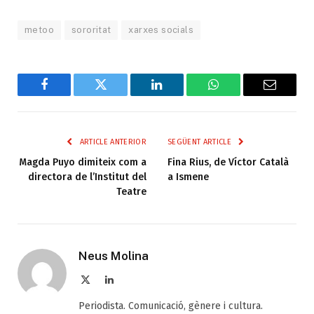
metoo
sororitat
xarxes socials
Facebook
Twitter
LinkedIn
WhatsApp
Email
ARTICLE ANTERIOR
SEGÜENT ARTICLE
Magda Puyo dimiteix com a
Fina Rius, de Víctor Català
directora de l’Institut del
a Ismene
Teatre
Neus Molina
X
LinkedIn
(Twitter)
Periodista. Comunicació, gènere i cultura.