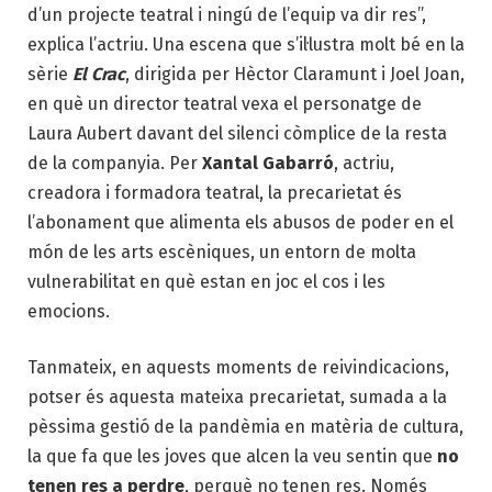
d’un projecte teatral i ningú de l’equip va dir res”,
explica l’actriu. Una escena que s’il·lustra molt bé en la
sèrie
El Crac
, dirigida per Hèctor Claramunt i Joel Joan,
en què un director teatral vexa el personatge de
Laura Aubert davant del silenci còmplice de la resta
de la companyia. Per
Xantal Gabarró
, actriu,
creadora i formadora teatral, la precarietat és
l’abonament que alimenta els abusos de poder en el
món de les arts escèniques, un entorn de molta
vulnerabilitat en què estan en joc el cos i les
emocions.
Tanmateix, en aquests moments de reivindicacions,
potser és aquesta mateixa precarietat, sumada a la
pèssima gestió de la pandèmia en matèria de cultura,
la que fa que les joves que alcen la veu sentin que
no
tenen res a perdre
, perquè no tenen res. Només