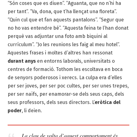
“Són coses que es diuen”. “Aguanta, que no n’hi ha
per tant”. “Va, dona, que t’ha llençat una floreta”.
“Quin cul que et fan aquests pantalons”. “Segur que
no ho vas entendre bé”. “Aquesta feina te l’han donat
perquè vas adjuntar una foto amb biquini al
currículum”. “Jo les reunions les faig al meu hotel”.
Aquestes frases i moltes d’altres han ressonat
durant anys
en entorns laborals, universitats o
centres de formació. Tothom les escoltava en boca
de senyors poderosos i xerecs. La culpa era d’elles
per ser joves, per ser poc cultes, per ser unes trepes,
per ser naïfs, per enamorar-se dels seus caps, dels
seus professors, dels seus directors. L’
eròtica del
poder
, li deien.
La clau de volta d’aquest comportament és