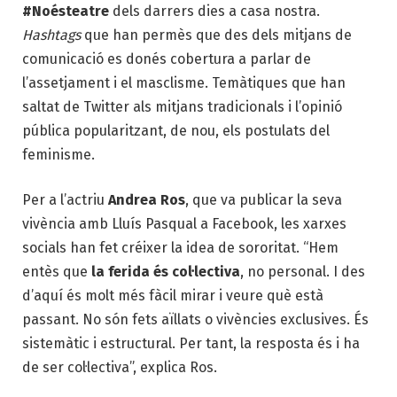
#Noésteatre
dels darrers dies a casa nostra.
Hashtags
que han permès que des dels mitjans de
comunicació es donés cobertura a parlar de
l’assetjament i el masclisme. Temàtiques que han
saltat de Twitter als mitjans tradicionals i l’opinió
pública popularitzant, de nou, els postulats del
feminisme.
Per a l’actriu
Andrea Ros
, que va publicar la seva
vivència amb Lluís Pasqual a Facebook, les xarxes
socials han fet créixer la idea de sororitat. “Hem
entès que
la ferida és col·lectiva
, no personal. I des
d’aquí és molt més fàcil mirar i veure què està
passant. No són fets aïllats o vivències exclusives. És
sistemàtic i estructural. Per tant, la resposta és i ha
de ser col·lectiva”, explica Ros.