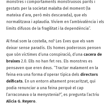
monstres i comportaments monstruosos parits i
gestats per la societat malalta del moment (la
mateixa d’ara, però més descarada), que els
normalitzava i aplaudia. Vivíem en l’ambivalència i els
límits difusos de la fragilitat i la dependència”.
Al final som la costella, no? Les Eves que els vam
deixar sense paradís. Els homes poderosos pensen
que són víctimes d’una conspiració, d’una
cacera de
bruixes
2.0. Ells no han fet res. Els monstres es
pensaven que eren deus. “Tractar malament en la
feina era una forma d’operar típica dels
directors
deïficats
. En un entorn altament precaritzat, qui
podia renunciar a una feina perquè el cap
l’arraconava o la menystenia?”, es pregunta l’actriu
Alicia G. Reyero
.