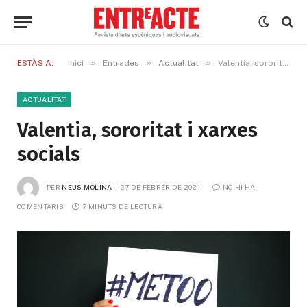
»
»
»
ESTÀS A:
Inici
Entrades
Actualitat
Valentia, sororitat i xarxes socials
ACTUALITAT
Valentia, sororitat i xarxes
socials
PER
NEUS MOLINA
27 DE FEBRER DE 2021
NO HI HA 
COMENTARIS
7 MINUTS DE LECTURA