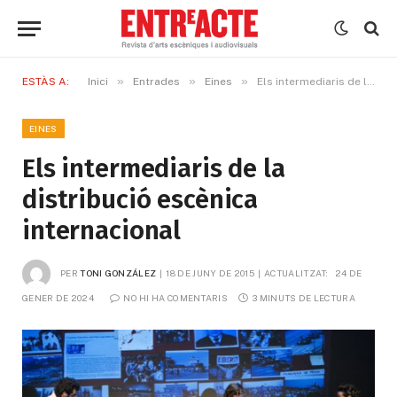
»
»
»
ESTÀS A:
Inici
Entrades
Eines
Els intermediaris de la distribució escènica internacional
EINES
Els intermediaris de la
distribució escènica
internacional
PER
TONI GONZÁLEZ
18 DE JUNY DE 2015
ACTUALITZAT:
24 DE 
GENER DE 2024
NO HI HA COMENTARIS
3 MINUTS DE LECTURA