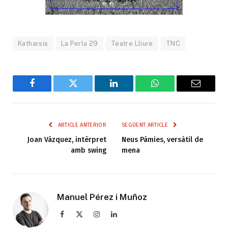
Katharsis
La Perla 29
Teatre Lliure
TNC
Facebook
Twitter
LinkedIn
WhatsApp
Email
ARTICLE ANTERIOR
SEGÜENT ARTICLE
Joan Vázquez, intèrpret
Neus Pàmies, versàtil de
amb swing
mena
Manuel Pérez i Muñoz
Facebook
X
Instagram
LinkedIn
(Twitter)