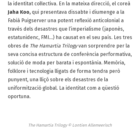
la identitat col·lectiva. En la mateixa direcció, el coreà
Jaha Koo,
qui presentava dissabte i diumenge a la
Fabià Puigserver una potent reflexió anticolonial a
través dels desastres que l’imperialisme (japonès,
estatunidenc, FMI…) ha causat en el seu país. Les tres
obres de
The Hamartia Trilogy
van sorprendre per la
seva concisa estructura de conferència performativa,
solució de moda per barata i espontània. Memòria,
folklore i tecnologia lligats de forma tendra però
punyent, una lliçó sobre els desastres de la
uniformització global. La identitat com a qüestió
oportuna.
The Hamartia Trilogy © Lontien Allemeerisch