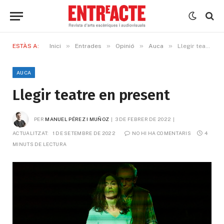
»
»
»
»
ESTÀS A:
Inici
Entrades
Opinió
Auca
Llegir teatre en present
AUCA
Llegir teatre en present
PER
MANUEL PÉREZ I MUÑOZ
3 DE FEBRER DE 2022
ACTUALITZAT:
1 DE SETEMBRE DE 2022
NO HI HA COMENTARIS
4 
MINUTS DE LECTURA