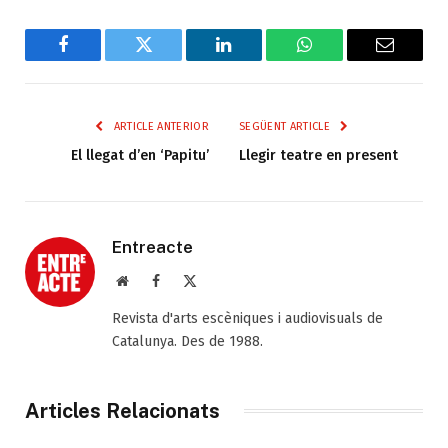
Facebook
Twitter
LinkedIn
WhatsApp
Email
ARTICLE ANTERIOR
SEGÜENT ARTICLE
El llegat d’en ‘Papitu’
Llegir teatre en present
Entreacte
Web
Facebook
X
(Twitter)
Revista d'arts escèniques i audiovisuals de
Catalunya. Des de 1988.
Articles Relacionats