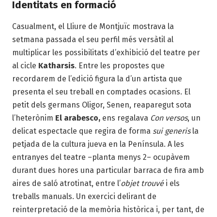
Identitats en formació
Casualment, el Lliure de Montjuïc mostrava la
setmana passada el seu perfil més versàtil al
multiplicar les possibilitats d’exhibició del teatre per
al cicle
Katharsis
. Entre les propostes que
recordarem de l’edició figura la d’un artista que
presenta el seu treball en comptades ocasions. El
petit dels germans Oligor, Senen, reaparegut sota
l’heterònim
El arabesco,
ens regalava
Con versos
, un
delicat espectacle que regira de forma
sui generis
la
petjada de la cultura jueva en la Península. A les
entranyes del teatre –planta menys 2– ocupàvem
durant dues hores una particular barraca de fira amb
aires de saló atrotinat, entre l’
objet
trouvé
i els
treballs manuals. Un exercici delirant de
reinterpretació de la memòria històrica i, per tant, de