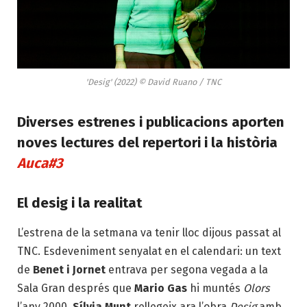
'Desig' (2022) © David Ruano / TNC
Diverses estrenes i publicacions aporten
noves lectures del repertori i la història
Auca#3
El desig i la realitat
L’estrena de la setmana va tenir lloc dijous passat al
TNC. Esdeveniment senyalat en el calendari: un text
de
Benet i Jornet
entrava per segona vegada a la
Sala Gran després que
Mario Gas
hi muntés
Olors
l’any 2000.
Sílvia Munt
rellegeix ara l’obra
Desig
amb