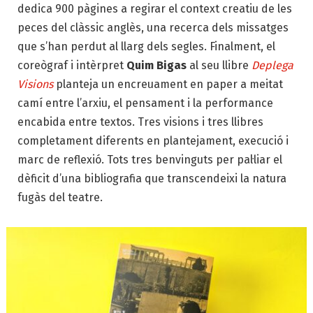
dedica 900 pàgines a regirar el context creatiu de les
peces del clàssic anglès, una recerca dels missatges
que s’han perdut al llarg dels segles. Finalment, el
coreògraf i intèrpret
Quim Bigas
al seu llibre
Deplega
Visions
planteja un encreuament en paper a meitat
camí entre l’arxiu, el pensament i la performance
encabida entre textos. Tres visions i tres llibres
completament diferents en plantejament, execució i
marc de reflexió. Tots tres benvinguts per pal·liar el
dèficit d’una bibliografia que transcendeixi la natura
fugàs del teatre.