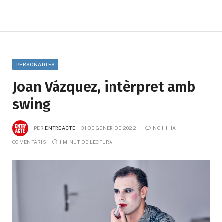
PERSONATGES
Joan Vázquez, intèrpret amb
swing
PER
ENTREACTE
31 DE GENER DE 2022
NO HI HA 
COMENTARIS
1 MINUT DE LECTURA