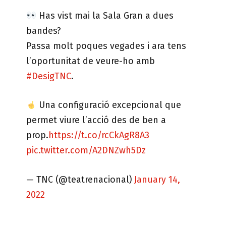
Has vist mai la Sala Gran a dues
bandes?
Passa molt poques vegades i ara tens
l’oportunitat de veure-ho amb
#DesigTNC
.
Una configuració excepcional que
permet viure l’acció des de ben a
prop.
https://t.co/rcCkAgR8A3
pic.twitter.com/A2DNZwh5Dz
— TNC (@teatrenacional)
January 14,
2022