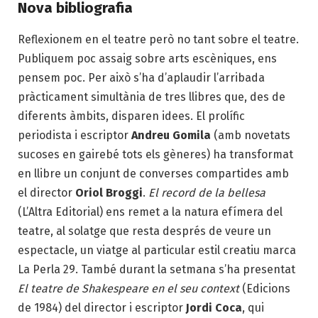
Nova bibliografia
Reflexionem en el teatre però no tant sobre el teatre.
Publiquem poc assaig sobre arts escèniques, ens
pensem poc. Per això s’ha d’aplaudir l’arribada
pràcticament simultània de tres llibres que, des de
diferents àmbits, disparen idees. El prolífic
periodista i escriptor
Andreu Gomila
(amb novetats
sucoses en gairebé tots els gèneres) ha transformat
en llibre un conjunt de converses compartides amb
el director
Oriol Broggi
.
El record de la bellesa
(L’Altra Editorial) ens remet a la natura efímera del
teatre, al solatge que resta després de veure un
espectacle, un viatge al particular estil creatiu marca
La Perla 29. També durant la setmana s’ha presentat
El teatre de Shakespeare en el seu context
(Edicions
de 1984) del director i escriptor
Jordi Coca
, qui