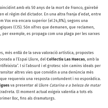
oincidint amb els 50 anys de la mort de Franco, gairebé
en el règim del dictador. En una altra franja d’edat, entre
a com Vox era encara superior (el 24,8%), segons una
ògiques (CIS). Són xifres que demanen, que reclamen,
, per exemple, es propaga com una plaga per les xarxes
es, més enllà de la seva valoració artística, propostes
rada a l’Espai Lliure, del
Col·lectiu Las Huecas
, amb la
feixista”. I si l’absurd i el grotesc són camins ideals per
ransitar altres vies que convidin a una denúncia més
 que requereix una resposta contundent i no esporàdica.
igues
va presentar al Lliure
Catarina e a beleza de matar
ltradreta. El moment actual exigeix valentia a tots els
rimer lloc, fins als dramaturgs.