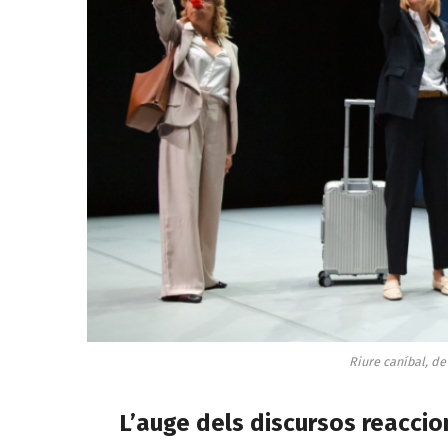
Riure caníbal, d
L’auge dels discursos reacci