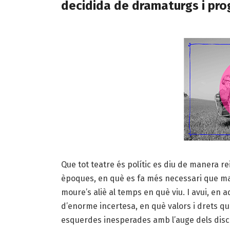
decidida de dramaturgs i pr
Que tot teatre és polític es diu de manera r
èpoques, en què es fa més necessari que mai
moure’s aliè al temps en què viu. I avui, en
d’enorme incertesa, en què valors i drets q
esquerdes inesperades amb l’auge dels discur