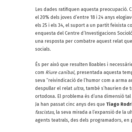
Les dades ratifiquen aquesta preocupació. C
el 20% dels joves d’entre 18 i 24 anys elogiav
els 25 i els 34, el suport a un partit feixist
enquesta del Centre d’Investigacions Sociol
una resposta per combatre aquest relat que
socials.
És per això que resulten lloables i necessàri
com
Riure caníbal
, presentada aquesta tempo
seva “reivindicació de l’humor com a arma anti
despullar el relat
ultra
, també s’haurien de t
ortodoxa. El problema és d’una dimensió tal
Ja han passat cinc anys des que
Tiago Rodr
fascistas
, la seva mirada a l’expansió de la u
agents teatrals, des dels programadors, en p