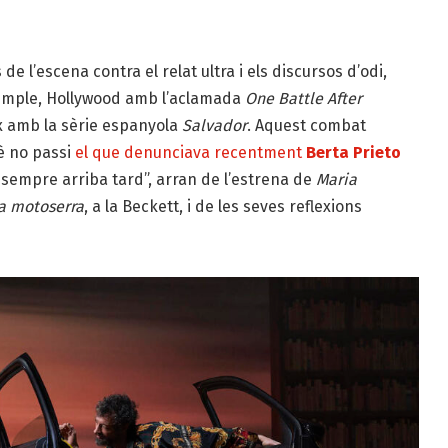
l’escena contra el relat ultra i els discursos d’odi,
xemple, Holly­wood amb l’aclamada
One Battle After
ix amb la sèrie espanyola
Salvador
. Aquest combat
è no passi
el que denunciava recentment
Berta Prieto
re sempre arriba tard”, arran de l’estrena de
Maria
a motoserra
, a la Beckett, i de les seves reflexions