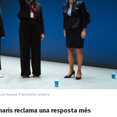
e Las Huecas © Geraldine Leloutre
onaris reclama una resposta més