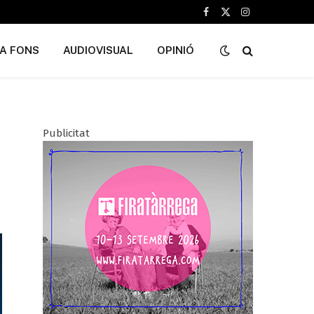
Facebook
X
Instagram
(Twitter)
A FONS
AUDIOVISUAL
OPINIÓ
Publicitat