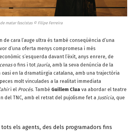
de matar fascistas © Filipe Ferreira
 de cara l’auge ultra és també conseqüència d’una
favor d’una oferta menys compromesa i més
econòmic s’esquerda davant l’èxit, anys enrere, de
cenas
o fins i tot
Jauría
, amb la seva denúncia de la
 oasi en la dramatúrgia catalana, amb una trajectòria
peces molt vinculades a la realitat immediata
’ahir
i el
Procés
. També
Guillem Clua
va abordar el teatre
an del TNC, amb el retrat del pujolisme fet a
Justícia
, que
 tots els agents, des dels programadors fins