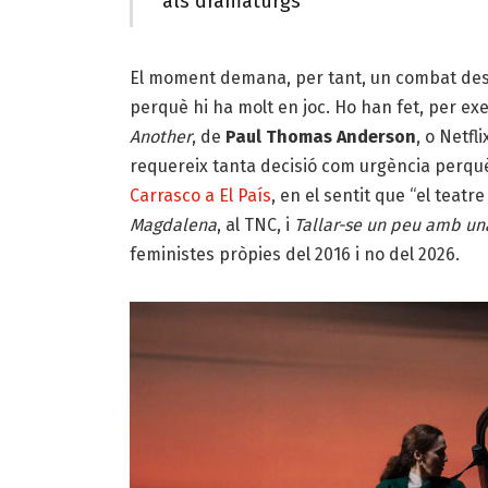
als dramaturgs
El moment demana, per tant, un combat des de 
perquè hi ha molt en joc. Ho han fet, per e
Another
, de
Paul Thomas Anderson
, o Netfl
requereix tanta decisió com urgència perqu
Carrasco a El País
, en el sentit que “el teat
Magdalena
, al TNC, i
Tallar-se un peu amb un
feministes pròpies del 2016 i no del 2026.