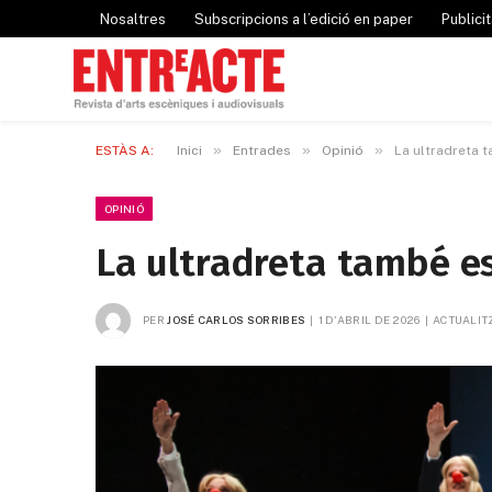
Nosaltres
Subscripcions a l’edició en paper
Publicit
»
»
»
ESTÀS A:
Inici
Entrades
Opinió
La ultradreta 
OPINIÓ
La ultradreta també e
PER
JOSÉ CARLOS SORRIBES
1 D'ABRIL DE 2026
ACTUALIT