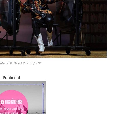
alena’ © David Ruano / TNC
Publicitat