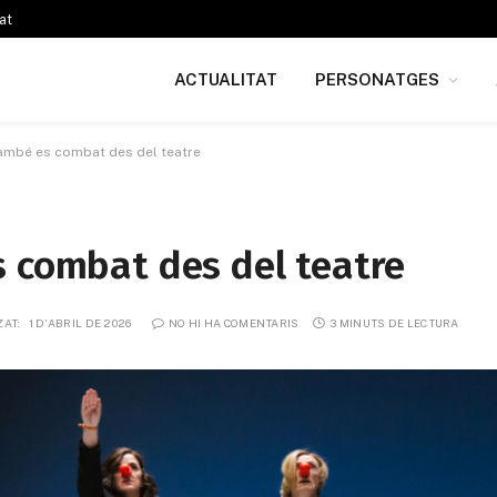
at
ACTUALITAT
PERSONATGES
també es combat des del teatre
s combat des del teatre
ZAT:
1 D'ABRIL DE 2026
NO HI HA COMENTARIS
3 MINUTS DE LECTURA