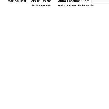
Marion Betriu, els fruits de
Anna Castillo: “Som
la incertesa
privilegiats, la idea és
ajudar als que no ho són”
Entreacte
Web
Facebook
X
(Twitter)
Revista d'arts escèniques i audiovisuals de
Catalunya. Des de 1988.
Articles Relacionats