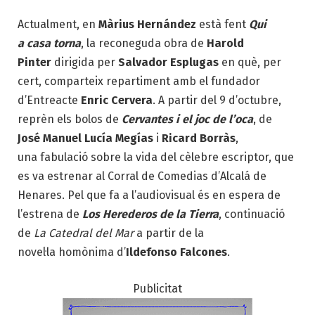
Actualment, en
Màrius Hernández
està fent
Qui
a casa torna
, la reconeguda obra de
Harold
Pinter
dirigida per
Salvador Esplugas
en què, per
cert, comparteix repartiment amb el fundador
d’Entreacte
Enric Cervera
. A partir del 9 d’octubre,
reprèn els bolos de
Cervantes i el joc de l’oca
, de
José Manuel
Lucía Megías
i
Ricard Borràs
,
una fabulació sobre la vida del cèlebre escriptor, que
es va estrenar al Corral de Comedias d’Alcalá de
Henares. Pel que fa a l’audiovisual és en espera de
l’estrena de
Los Herederos de la Tierra
, continuació
de
La Catedral del Mar
a partir de la
novel·la homònima d’
Ildefonso Falcones
.
Publicitat