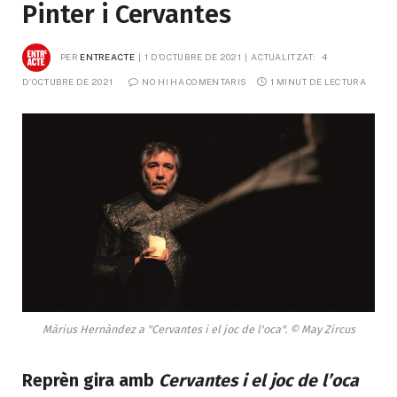
Pinter i Cervantes
PER
ENTREACTE
1 D'OCTUBRE DE 2021
ACTUALITZAT:
4 
D'OCTUBRE DE 2021
NO HI HA COMENTARIS
1 MINUT DE LECTURA
Màrius Hernàndez a "Cervantes i el joc de l'oca". © May Zircus
Reprèn gira amb
Cervantes i el joc de l’oca