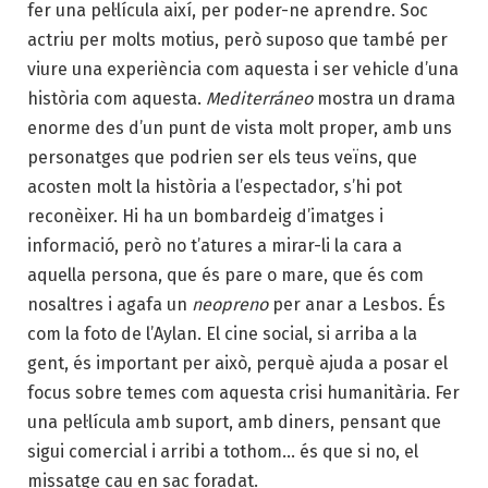
fer una pel·lícula així, per poder-ne aprendre. Soc
actriu per molts motius, però suposo que també per
viure una experiència com aquesta i ser vehicle d’una
història com aquesta.
Mediterráneo
mostra un drama
enorme des d’un punt de vista molt proper, amb uns
personatges que podrien ser els teus veïns, que
acosten molt la història a l’espectador, s’hi pot
reconèixer. Hi ha un bombardeig d’imatges i
informació, però no t’atures a mirar-li la cara a
aquella persona, que és pare o mare, que és com
nosaltres i agafa un
neopreno
per anar a Lesbos. És
com la foto de l’Aylan. El cine social, si arriba a la
gent, és important per això, perquè ajuda a posar el
focus sobre temes com aquesta crisi humanitària. Fer
una pel·lícula amb suport, amb diners, pensant que
sigui comercial i arribi a tothom… és que si no, el
missatge cau en sac foradat.