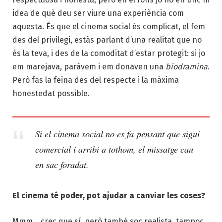
idea de què deu ser viure una experiència com
aquesta. És que el cinema social és complicat, el fem
des del privilegi, estàs parlant d’una realitat que no
és la teva, i des de la comoditat d’estar protegit: si jo
em marejava, paràvem i em donaven una
biodramina
.
Però fas la feina des del respecte i la màxima
honestedat possible.
Si el cinema social no es fa
pensant que sigui
comercial i arribi a tothom, el missatge cau
en sac foradat.
El cinema té poder, pot ajudar a canviar les coses?
Mmm… crec que sí, però també soc realista, tampoc