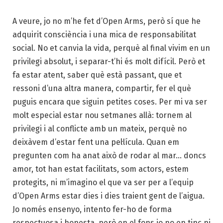
A veure, jo no m’he fet d’Open Arms, però sí que he
adquirit consciència i una mica de responsabilitat
social. No et canvia la vida, perquè al final vivim en un
privilegi absolut, i separar-t’hi és molt difícil. Però et
fa estar atent, saber què està passant, que et
ressoni d’una altra manera, compartir, fer el què
puguis encara que siguin petites coses. Per mi va ser
molt especial estar nou setmanes allà: tornem al
privilegi i al conflicte amb un mateix, perquè no
deixàvem d’estar fent una pel·lícula. Quan em
pregunten com ha anat això de rodar al mar… doncs
amor, tot han estat facilitats, som actors, estem
protegits, ni m’imagino el que va ser per a l’equip
d’Open Arms estar dies i dies traient gent de l’aigua.
Jo només ensenyo, intento fer-ho de forma
respectuosa i honesta, però en el fons jo no en tinc ni