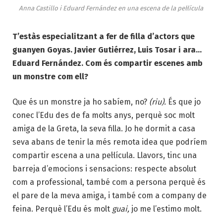
Anna Castillo i Eduard Fernández en una escena de la pel·lícula
T’estàs especialitzant a fer de filla d’actors que
guanyen Goyas. Javier Gutiérrez, Luis Tosar i ara…
Eduard Fernández. Com és compartir escenes amb
un monstre com ell?
Que és un monstre ja ho sabíem, no?
(riu).
És que jo
conec l’Edu des de fa molts anys, perquè soc molt
amiga de la Greta, la seva filla. Jo he dormit a casa
seva abans de tenir la més remota idea que podríem
compartir escena a una pel·lícula. Llavors, tinc una
barreja d’emocions i sensacions: respecte absolut
com a professional, també com a persona perquè és
el pare de la meva amiga, i també com a company de
feina. Perquè l’Edu és molt
guai,
jo me l’estimo molt.