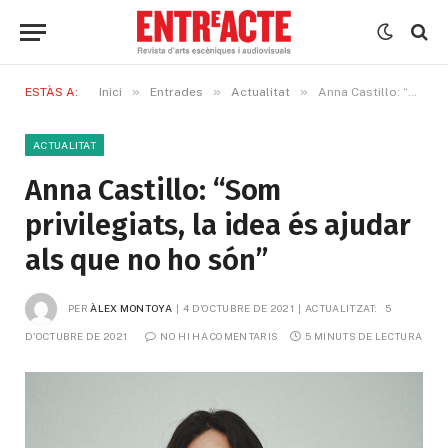
»
»
»
ESTÀS A:
Inici
Entrades
Actualitat
Anna Castillo: “Som privilegiats, la idea és ajudar als que no ho són”
ACTUALITAT
Anna Castillo: “Som
privilegiats, la idea és ajudar
als que no ho són”
PER
ÀLEX MONTOYA
4 D'OCTUBRE DE 2021
ACTUALITZAT:
5 
D'OCTUBRE DE 2021
NO HI HA COMENTARIS
5 MINUTS DE LECTURA