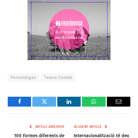
Personatges
Teatre Condal
Facebook
Twitter
LinkedIn
WhatsApp
Email
ARTICLE ANTERIOR
SEGÜENT ARTICLE
100 formes diferents de
Internacionalització té deu