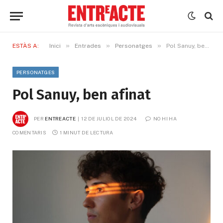
»
»
»
ESTÀS A:
Inici
Entrades
Personatges
Pol Sanuy, ben afinat
PERSONATGES
Pol Sanuy, ben afinat
PER
ENTREACTE
12 DE JULIOL DE 2024
NO HI HA 
COMENTARIS
1 MINUT DE LECTURA