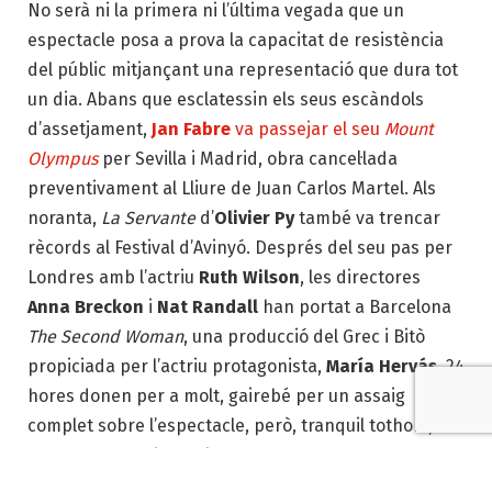
No serà ni la primera ni l’última vegada que un
espectacle posa a prova la capacitat de resistència
del públic mitjançant una representació que dura tot
un dia. Abans que esclatessin els seus escàndols
d’assetjament,
Jan Fabre
va passejar el seu
Mount
Olympus
per Sevilla i Madrid, obra cancel·lada
preventivament al Lliure de Juan Carlos Martel. Als
noranta,
La Servante
d’
Olivier Py
també va trencar
rècords al Festival d’Avinyó. Després del seu pas per
Londres amb l’actriu
Ruth Wilson
, les directores
Anna Breckon
i
Nat Randall
han portat a Barcelona
The Second Woman
, una producció del Grec i Bitò
propiciada per l’actriu protagonista,
María Hervás
. 24
hores donen per a molt, gairebé per un assaig
complet sobre l’espectacle, però, tranquil tothom,
que tractarem de ser breus.