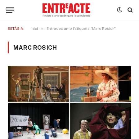
»
ESTÀS A:
Inici
Entrades amb l'etiqueta "Marc Rosich"
MARC ROSICH