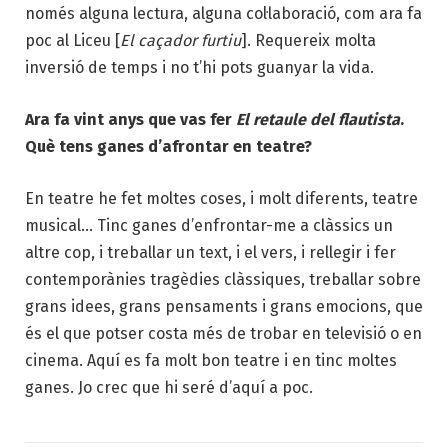
només alguna lectura, alguna col·laboració, com ara fa
poc al Liceu [
El caçador furtiu
]. Requereix molta
inversió de temps i no t’hi pots guanyar la vida.
Ara fa vint anys que vas fer
El retaule del flautista
.
Què tens ganes d’afrontar en teatre?
En teatre he fet moltes coses, i molt diferents, teatre
musical… Tinc ganes d’enfrontar-me a clàssics un
altre cop, i treballar un text, i el vers, i rellegir i fer
contemporànies tragèdies clàssiques, treballar sobre
grans idees, grans pensaments i grans emocions, que
és el que potser costa més de trobar en televisió o en
cinema. Aquí es fa molt bon teatre i en tinc moltes
ganes. Jo crec que hi seré d’aquí a poc.