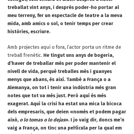
treballat vint anys, i després poder-ho portar al
meu terreny, fer un espectacle de teatre a la meva
mida, amb amics o sol, o tenir temps per crear
històries, escriure.
Amb projectes aquí o fora, l’actor porta un ritme de
treball frenètic.
He tingut uns anys de bogeria,
d’haver de treballar més per poder mantenir el
nivell de vida, perquè treballes més i guanyes
menys que abans, és així. També a França o a
Alemanya, on tot i tenir una indústria més gran
notes que tot va més just. Però aquí és més
exagerat. Aquí la crisi ha estat una mica la bicoca
dels empresaris, que deien «només et podem pagar
això,
o lo tomas o lo dejas
». I jo vaig dir, doncs me’n
vaig a França, on tinc una pel·lícula per la qual em