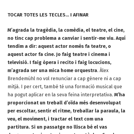
TOCAR TOTES LES TECLES… I AFINAR
M’agrada la tragèdia, la comèdia, el teatre, el cine,
no tinc cap problema a canviar i sentir-me viu. Aquí
tendim a dir: aquest actor només fa teatre, o
aquest actor fa cine. Jo faig teatre i cinema i
televisió. I faig òpera i recito i faig locucions,
m’agrada ser una mica home orquestra
. Àlex
Brendemühl no vol renunciar a cap gènere ni a cap
mitjà. I per cert, també té una formació musical que
ha pogut aplicar en la seva feina interpretativa.
M’ha
proporcionat un treball d’oïda més desenvolupat
per escoltar, sentir el ritme, treballar la paraula, la
veu, el moviment, i tractar el text com una
partitura. Si un passatge no llisca bé el vas