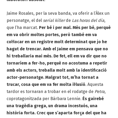
Jaime Rosales, per la seva banda, va oferir a l’Àlex un
personatge, el del
serial killer
de
Las horas del día
,
que l’ha marcat.
Per bé i per mal. Més per bé, perquè
em va obrir moltes portes, però també em va
col·locar en un registre molt determinat que jo he
hagut de trencar. Amb el Jaime em pensava que no
hi treballaria mai més. De fet, ell em va dir que no
tornaríem a fer-ho, perquè no acostuma a repetir
amb els actors, treballa molt amb la identificació
actor-personatge. Malgrat tot, m’ha tornat a
trucar, cosa que em va fer molta il·lusió
. Aquesta
tardor es tornaran a trobar en el rodatge de
Petra
,
coprotagonitzada per Bárbara Lennie.
És gairebé
una tragèdia grega, un drama incestuós, una
història forta. Crec que s’aparta força del que ha