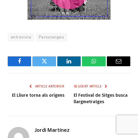
entrevista
Personatges
Facebook
Twitter
LinkedIn
WhatsApp
Email
ARTICLE ANTERIOR
SEGÜENT ARTICLE
El Lliure torna als orígens
El Festival de Sitges busca
llargmetratges
Jordi Martínez