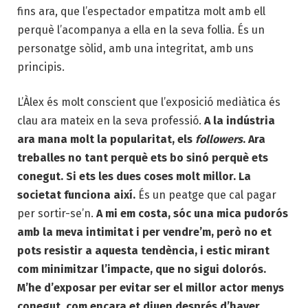
fins ara, que l’espectador empatitza molt amb ell
perquè l’acompanya a ella en la seva follia. És un
personatge sòlid, amb una integritat, amb uns
principis.
L’Àlex és molt conscient que l’exposició mediàtica és
clau ara mateix en la seva professió.
A la indústria
ara mana molt la popularitat, els
followers
. Ara
treballes no tant perquè ets bo sinó perquè ets
conegut. Si ets les dues coses molt millor. La
societat funciona així.
És un peatge que cal pagar
per sortir-se’n.
A mi em costa, sóc una mica pudorós
amb la meva intimitat i per vendre’m, però no et
pots resistir a aquesta tendència, i estic mirant
com minimitzar l’impacte, que no sigui dolorós.
M’he d’exposar per evitar ser el millor actor menys
conegut, com encara et diuen després d’haver