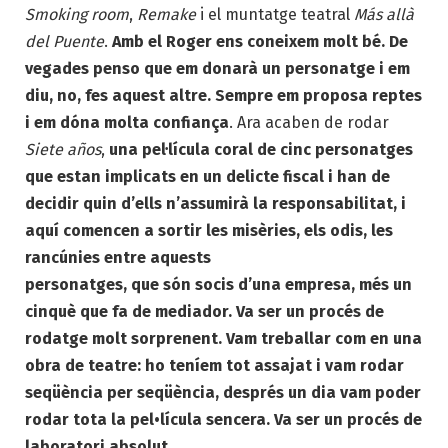
Smoking room
,
Remake
i el muntatge teatral
Más allà
del Puente
.
Amb el Roger ens coneixem molt bé. De
vegades penso que em donarà un personatge i em
diu, no, fes aquest altre. Sempre em proposa reptes
i em dóna molta confiança
. Ara acaben de rodar
Siete años
,
una pel·lícula coral de cinc personatges
que estan implicats en un delicte fiscal i han de
decidir quin d’ells n’assumirà la responsabilitat, i
aquí comencen a sortir les misèries, els odis, les
rancúnies entre aquests
personatges, que són socis d’una empresa, més un
cinquè que fa de mediador. Va ser un procés de
rodatge molt sorprenent. Vam treballar com en una
obra de teatre: ho teníem tot assajat i vam rodar
seqüència per seqüència, després un dia vam poder
rodar tota la pel•lícula sencera. Va ser un procés de
laboratori absolut
.