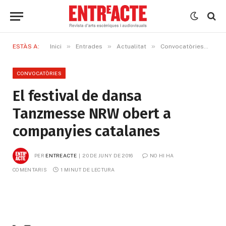
»
»
»
»
ESTÀS A:
Inici
Entrades
Actualitat
Convocatòries
El
CONVOCATÒRIES
El festival de dansa
Tanzmesse NRW obert a
companyies catalanes
PER
ENTREACTE
20 DE JUNY DE 2016
NO HI HA 
COMENTARIS
1 MINUT DE LECTURA