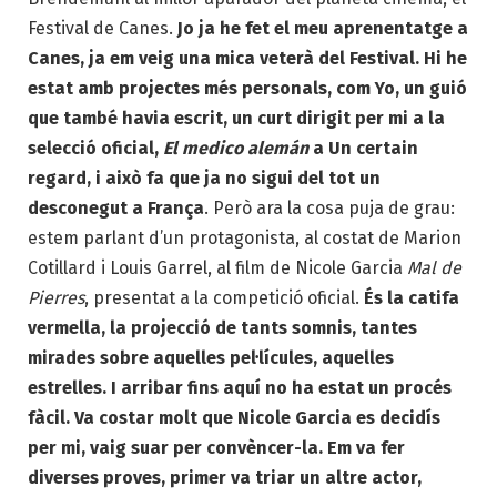
Festival de Canes.
Jo ja he fet el meu aprenentatge a
Canes, ja em veig una mica veterà del Festival. Hi he
estat amb projectes més personals, com Yo, un guió
que també havia escrit, un curt dirigit per mi a la
selecció oficial,
El medico alemán
a Un certain
regard, i això fa que ja no sigui del tot un
desconegut a França
. Però ara la cosa puja de grau:
estem parlant d’un protagonista, al costat de Marion
Cotillard i Louis Garrel, al film de Nicole Garcia
Mal de
Pierres
, presentat a la competició oficial.
És la catifa
vermella, la projecció de tants somnis, tantes
mirades sobre aquelles pel·lícules, aquelles
estrelles. I arribar fins aquí no ha estat un procés
fàcil. Va costar molt que Nicole Garcia es decidís
per mi, vaig suar per convèncer-la. Em va fer
diverses proves, primer va triar un altre actor,