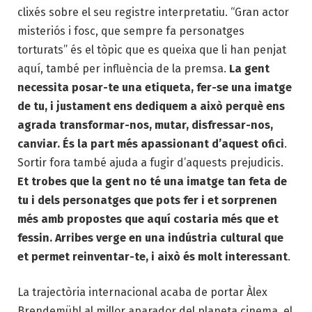
clixés sobre el seu registre interpretatiu. “Gran actor
misteriós i fosc, que sempre fa personatges
torturats” és el tòpic que es queixa que li han penjat
aquí, també per influència de la premsa.
La gent
necessita posar-te una etiqueta, fer-se una imatge
de tu, i justament ens dediquem a això perquè ens
agrada transformar-nos, mutar, disfressar-nos,
canviar. És la part més apassionant d’aquest ofici
.
Sortir fora també ajuda a fugir d’aquests prejudicis.
Et trobes que la gent no té una imatge tan feta de
tu i dels personatges que pots fer i et sorprenen
més amb propostes que aquí costaria més que et
fessin. Arribes verge en una indústria cultural que
et permet reinventar-te, i això és molt interessant
.
La trajectòria internacional acaba de portar Àlex
Brendemühl al millor aparador del planeta cinema, el