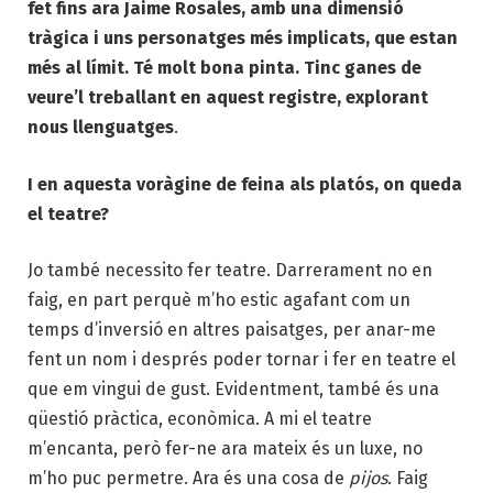
fet fins ara Jaime Rosales, amb una dimensió
tràgica i uns personatges més implicats, que estan
més al límit. Té molt bona pinta. Tinc ganes de
veure’l treballant en aquest registre, explorant
nous llenguatges
.
I en aquesta voràgine de feina als platós, on queda
el teatre?
Jo també necessito fer teatre. Darrerament no en
faig, en part perquè m’ho estic agafant com un
temps d’inversió en altres paisatges, per anar-me
fent un nom i després poder tornar i fer en teatre el
que em vingui de gust. Evidentment, també és una
qüestió pràctica, econòmica. A mi el teatre
m’encanta, però fer-ne ara mateix és un luxe, no
m’ho puc permetre. Ara és una cosa de
pijos
. Faig