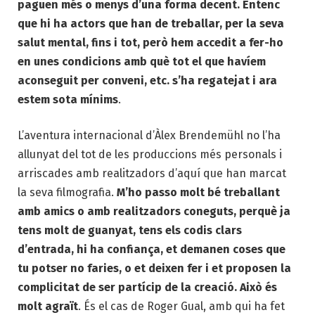
paguen més o menys d’una forma decent. Entenc
que hi ha actors que han de treballar, per la seva
salut mental, fins i tot, però hem accedit a fer-ho
en unes condicions amb què tot el que havíem
aconseguit per conveni, etc. s’ha regatejat i ara
estem sota mínims
.
L’aventura internacional d’Àlex Brendemühl no l’ha
allunyat del tot de les produccions més personals i
arriscades amb realitzadors d’aquí que han marcat
la seva filmografia.
M’ho passo molt bé treballant
amb amics o amb realitzadors coneguts, perquè ja
tens molt de guanyat, tens els codis clars
d’entrada, hi ha confiança, et demanen coses que
tu potser no faries, o et deixen fer i et proposen la
complicitat de ser partícip de la creació. Això és
molt agraït
. És el cas de Roger Gual, amb qui ha fet