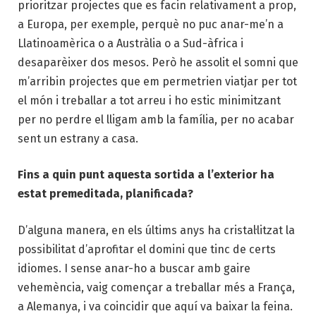
prioritzar projectes que es facin relativament a prop,
a Europa, per exemple, perquè no puc anar-me’n a
Llatinoamèrica o a Austràlia o a Sud-àfrica i
desaparèixer dos mesos. Però he assolit el somni que
m’arribin projectes que em permetrien viatjar per tot
el món i treballar a tot arreu i ho estic minimitzant
per no perdre el lligam amb la família, per no acabar
sent un estrany a casa.
Fins a quin punt aquesta sortida a l’exterior ha
estat premeditada, planificada?
D’alguna manera, en els últims anys ha cristal·litzat la
possibilitat d’aprofitar el domini que tinc de certs
idiomes. I sense anar-ho a buscar amb gaire
vehemència, vaig començar a treballar més a França,
a Alemanya, i va coincidir que aquí va baixar la feina.