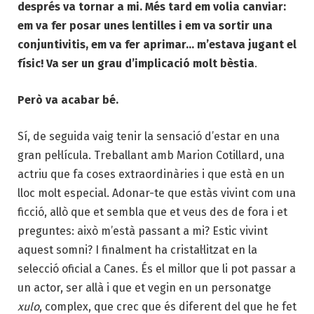
després va tornar a mi. Més tard em volia canviar:
em va fer posar unes lentilles i em va sortir una
conjuntivitis, em va fer aprimar… m’estava jugant el
físic! Va ser un grau d’implicació molt bèstia
.
Però va acabar bé.
Sí, de seguida vaig tenir la sensació d’estar en una
gran pel·lícula. Treballant amb Marion Cotillard, una
actriu que fa coses extraordinàries i que està en un
lloc molt especial. Adonar-te que estàs vivint com una
ficció, allò que et sembla que et veus des de fora i et
preguntes: això m’està passant a mi? Estic vivint
aquest somni? I finalment ha cristal·litzat en la
selecció oficial a Canes. És el millor que li pot passar a
un actor, ser allà i que et vegin en un personatge
xulo
, complex, que crec que és diferent del que he fet