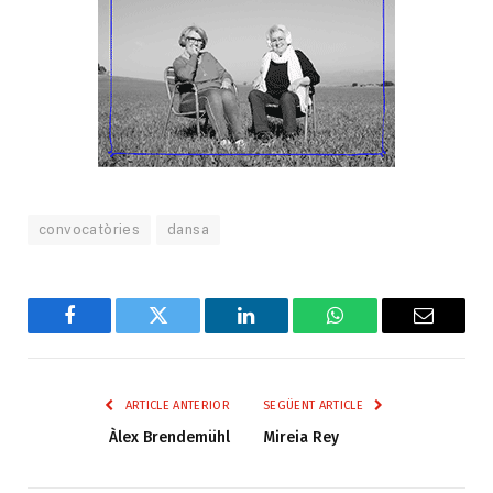
convocatòries
dansa
Facebook
Twitter
LinkedIn
WhatsApp
Email
ARTICLE ANTERIOR
SEGÜENT ARTICLE
Àlex Brendemühl
Mireia Rey