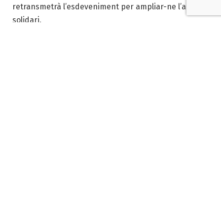
retransmetrà l’esdeveniment per ampliar-ne l’abast
solidari.
Cartell de la gala
Les entrades tindran un preu de 30 euros i estaran
disponibles a partir del 18 de novembre al web del
Teatre Tívoli. Per aquells que desitgin col·laborar des