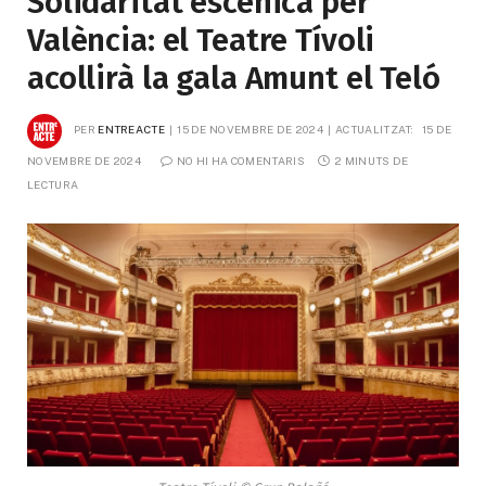
Solidaritat escènica per
València: el Teatre Tívoli
acollirà la gala Amunt el Teló
PER
ENTREACTE
15 DE NOVEMBRE DE 2024
ACTUALITZAT:
15 DE 
NOVEMBRE DE 2024
NO HI HA COMENTARIS
2 MINUTS DE 
LECTURA