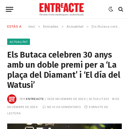
»
»
»
ESTÀS A:
Inici
Entrades
Actualitat
Els Butaca celebren 30 anys amb un doble premi per a ‘La plaça del Diamant’ i ‘El día del Watusi’
ACTUALITAT
Els Butaca celebren 30 anys
amb un doble premi per a ‘La
plaça del Diamant’ i ‘El día del
Watusi’
PER
ENTREACTE
19 DE NOVEMBRE DE 2024
ACTUALITZAT:
19 DE 
NOVEMBRE DE 2024
NO HI HA COMENTARIS
4 MINUTS DE 
LECTURA