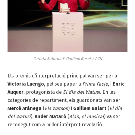
Carlota Subirós © Guillem Roset / ACN
Els premis d’interpretació principal van ser per a
Victoria Luengo
, pel seu paper a
Prima Facie
, i
Enric
Auquer
, protagonista de
El día del Watusi
. En les
categories de repartiment, els guardonats van ser
Mercè Arànega
(
Els Watson
) i
Guillem Balart
(
El día
del Watusi
).
Ander Mataró
(
Alan, el musical
) va ser
reconegut com a millor intèrpret revelació.