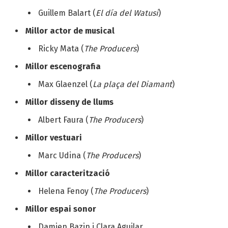
Guillem Balart (
El día del Watusi
)
Millor actor de musical
Ricky Mata (
The Producers
)
Millor escenografia
Max Glaenzel (
La plaça del Diamant
)
Millor disseny de llums
Albert Faura (
The Producers
)
Millor vestuari
Marc Udina (
The Producers
)
Millor caracterització
Helena Fenoy (
The Producers
)
Millor espai sonor
Damien Bazin i Clara Aguilar