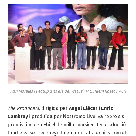
Iván Morales i l’equip d”El dia del Watusi’ © Guillem Roset / ACN
The Producers
, dirigida per
Àngel Llàcer
i
Enric
Cambray
i produïda per Nostromo Live, va rebre sis
premis, incloent-hi el de millor musical. La producció
també va ser reconeguda en apartats tècnics com el