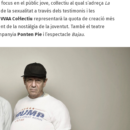
cus en el públic jove, col·lectiu al qual s’adreça
La
 de la sexualitat a través dels testimonis i les
l
VVAA Col·lectiu
representarà la quota de creació més
t de la nostàlgia de la joventut. També el teatre
ompanyia
Ponten Pie
i l’espectacle
Bajau
.