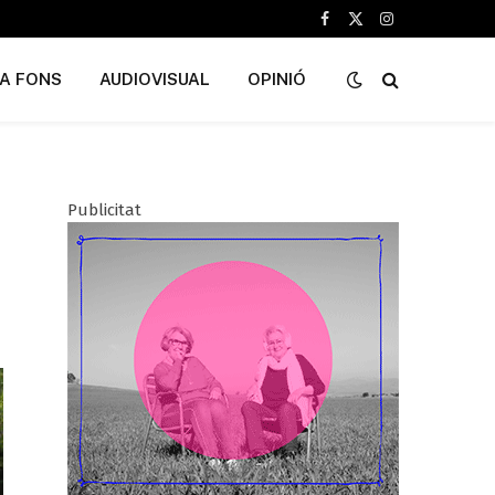
Facebook
X
Instagram
(Twitter)
A FONS
AUDIOVISUAL
OPINIÓ
Publicitat