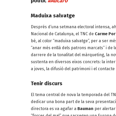
polític
#Auca70
Maduixa salvatge
Després d’una setmana electoral intensa, ah
Nacional de Catalunya, el TNC de
Carme Port
bé, al color “maduixa salvatge”, per a ser mé
“anar més enllà dels patrons marcats” i de 
darrere de la tonalitat del màrqueting, la n
sustenta en diversos eixos concrets: la inter
a joves, la difusió del patrimoni i el contact
Tenir discurs
El tema central de nova la temporada del TNC
dedicar una bona part de la seva presentaci
directora es va agafar a
Bauman
per alertar 
“forces del mal” que sacsegen una Europa de