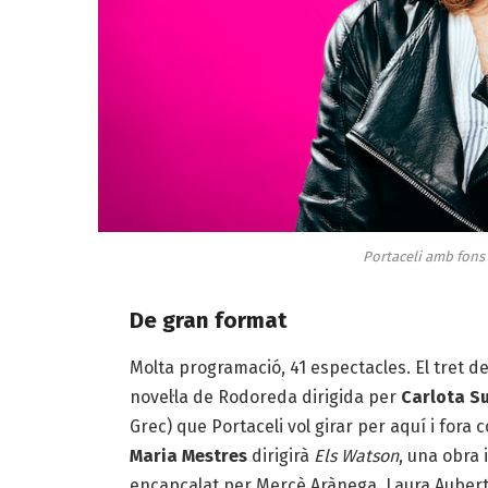
Portaceli amb fons
De gran format
Molta programació, 41 espectacles. El tret d
novel·la de Rodoreda dirigida per
Carlota S
Grec) que Portaceli vol girar per aquí i fora
Maria Mestres
dirigirà
Els Watson
, una obra
encapçalat per Mercè Arànega, Laura Aubert, Gu