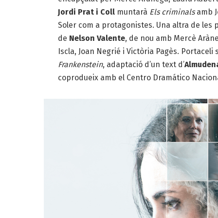
Jordi Prat i Coll
muntarà
Els criminals
amb Jo
Soler com a prota
g
onistes. Una altra de le
de
Nelson Valente
, de nou amb Mercè Aràne
Iscla, Joan Negrié i Victòria Pagès. Portacel
Frankenstein
, adaptació d’un text d’
Almuden
coprodueix amb el Centro Dramático Naciona