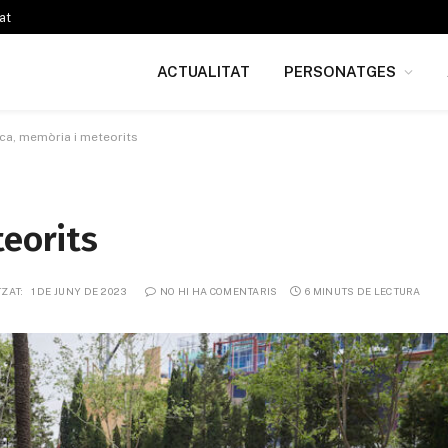
at
ACTUALITAT
PERSONATGES
ica, memòria i meteorits
teorits
ZAT:
1 DE JUNY DE 2023
NO HI HA COMENTARIS
6 MINUTS DE LECTURA