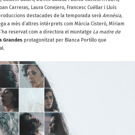
an Carreras, Laura Conejero, Francesc Cuéllar i Lluís
s produccions destacades de la temporada serà
Amnèsia,
ga a més d’altres intèrprets com Màrcia Cisteró, Míriam
i s’ha reservat com a directora el muntatge
La madre de
a Grandes
protagonitzat per Blanca Portillo que
l.