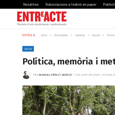
Nosaltres
Subscripcions a l’edició en paper
Publicit
»
»
»
»
ESTÀS A:
Inici
Entrades
Opinió
Auca
Polít
AUCA
Política, memòria i me
PER
MANUEL PÉREZ I MUÑOZ
1 DE JUNY DE 2023
ACTUALIT