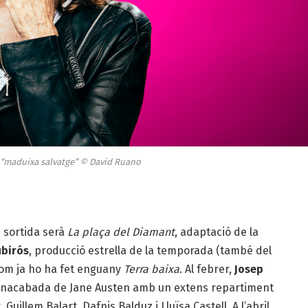
 “maduixa salvatge” © David Ruano
e sortida serà
La plaça del Diamant
, adaptació de la
ubirós
, producció estrella de la temporada (també del
 com ja ho ha fet enguany
Terra baixa
. Al febrer,
Josep
 inacabada de Jane Austen amb un extens repartiment
illem Balart, Dafnis Balduz i Lluïsa Castell. A l’abril,