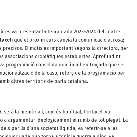
ir es va presentar la temporada 2023-2024 del Teatre
aceli
que el pròxim curs canvia la comunicació al rosa;
s precisos. El matís és important segons la directora, per
les associacions cromàtiques establertes. Aprofundint
ova programació consolida una línia ben traçada que se
nacionalització de la casa, reforç de la programació per
e amb altres territoris de parla catalana.
 serà la memòria i, com és habitual, Portaceli va
ó a argumentar ideològicament el rumb de tot plegat. La
dels perills d’una societat líquida, va referir-se a les
smemoriada que torna a tenir la guerra a dins, va