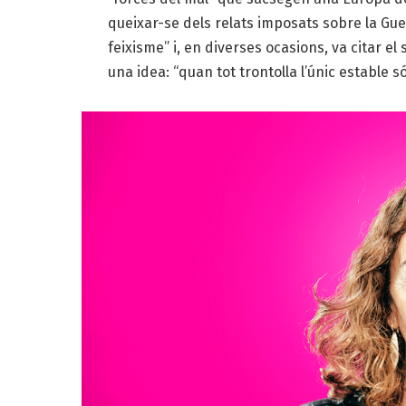
queixar-se dels relats imposats sobre la Guer
feixisme” i, en diverses ocasions, va citar el
una idea: “q
uan tot trontolla l’únic estable só