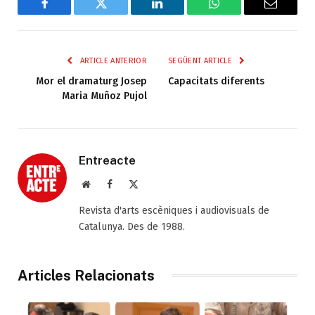
Facebook
Twitter
LinkedIn
WhatsApp
Email
ARTICLE ANTERIOR
SEGÜENT ARTICLE
Mor el dramaturg Josep
Capacitats diferents
Maria Muñoz Pujol
Entreacte
Web
Facebook
X
(Twitter)
Revista d'arts escèniques i audiovisuals de
Catalunya. Des de 1988.
Articles Relacionats