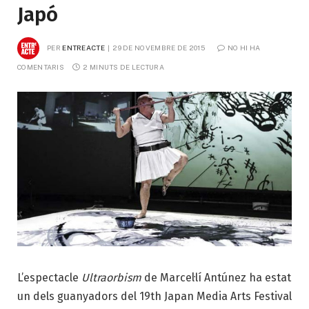
Japó
PER
ENTREACTE
29 DE NOVEMBRE DE 2015
NO HI HA 
COMENTARIS
2 MINUTS DE LECTURA
L’espectacle
Ultraorbism
de Marcel·lí Antúnez ha estat
un dels guanyadors del 19th Japan Media Arts Festival