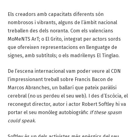
Els creadors amb capacitats diferents són
nombrosos i vibrants, alguns de l’àmbit nacional
treballen des dels noranta. Com els valencians
MoMeNTS ArT; o El Grito, integrat per actors sords
que ofereixen representacions en llenguatge de
signes, amb subtítols; o els madrilenys El Tinglao.
De l’escena internacional vam poder veure al CDN
l’impressionant treball sobre Francis Bacon de
Marcos Abranches, un ballarí que pateix paràlisi
cerebral (no us perdeu el seu web). I des d’Escòcia, el
reconegut director, autor i actor Robert Softley hi va
portar el seu monòleg autobiogràfic
If these spasm
could speak
.
Softley és un dels activistes més enèrgics del seu