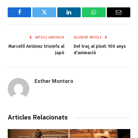
Facebook
Twitter
LinkedIn
WhatsApp
Email
ARTICLE ANTERIOR
SEGÜENT ARTICLE
Marcel·lí Antúnez triomfa al
Del traç al píxel: 100 anys
Japó
d'animació
Esther Montero
Articles Relacionats