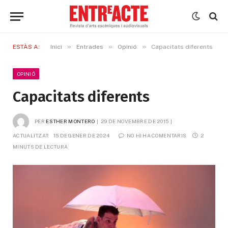
»
»
»
ESTÀS A:
Inici
Entrades
Opinió
Capacitats diferents
OPINIÓ
Capacitats diferents
PER
ESTHER MONTERO
29 DE NOVEMBRE DE 2015
ACTUALITZAT:
15 DE GENER DE 2024
NO HI HA COMENTARIS
2 
MINUTS DE LECTURA