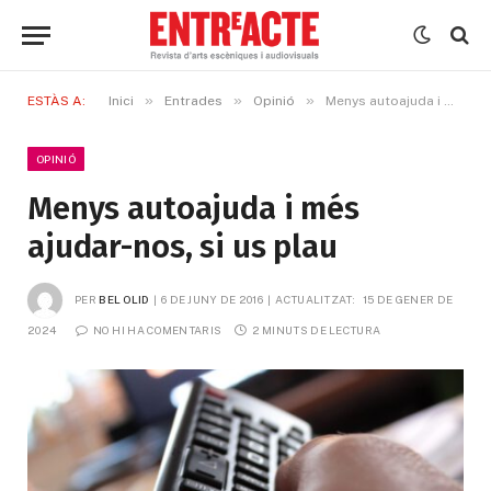
»
»
»
ESTÀS A:
Inici
Entrades
Opinió
Menys autoajuda i més ajudar-nos, si us plau
OPINIÓ
Menys autoajuda i més
ajudar-nos, si us plau
PER
BEL OLID
6 DE JUNY DE 2016
ACTUALITZAT:
15 DE GENER DE 
2024
NO HI HA COMENTARIS
2 MINUTS DE LECTURA