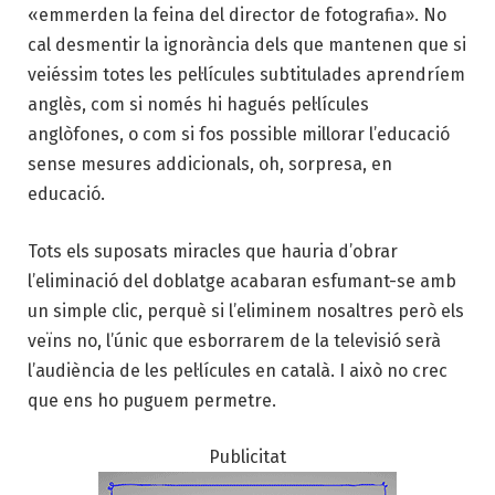
«emmerden la feina del director de fotografia». No
cal desmentir la ignorància dels que mantenen que si
veiéssim totes les pel·lícules subtitulades aprendríem
anglès, com si només hi hagués pel·lícules
anglòfones, o com si fos possible millorar l’educació
sense mesures addicionals, oh, sorpresa, en
educació.
Tots els suposats miracles que hauria d’obrar
l’eliminació del doblatge acabaran esfumant-se amb
un simple clic, perquè si l’eliminem nosaltres però els
veïns no, l’únic que esborrarem de la televisió serà
l’audiència de les pel·lícules en català. I això no crec
que ens ho puguem permetre.
Publicitat