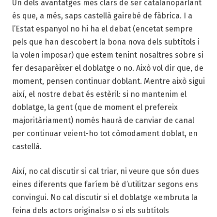
Un dels avantatges més clars de ser catalanoparlant
és que, a més, saps castellà gairebé de fàbrica. I a
l’Estat espanyol no hi ha el debat (encetat sempre
pels que han descobert la bona nova dels subtítols i
la volen imposar) que estem tenint nosaltres sobre si
fer desaparèixer el doblatge o no. Això vol dir que, de
moment, pensen continuar doblant. Mentre això sigui
així, el nostre debat és estèril: si no mantenim el
doblatge, la gent (que de moment el prefereix
majoritàriament) només haurà de canviar de canal
per continuar veient-ho tot còmodament doblat, en
castellà.
Així, no cal discutir si cal triar, ni veure que són dues
eines diferents que faríem bé d’utilitzar segons ens
convingui. No cal discutir si el doblatge «embruta la
feina dels actors originals» o si els subtítols