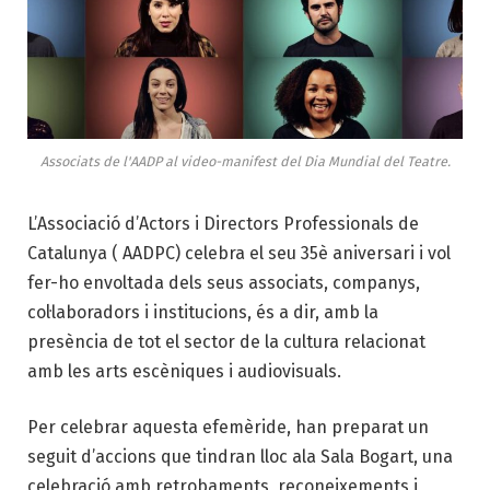
Associats de l'AADP al video-manifest del Dia Mundial del Teatre.
L’Associació d’Actors i Directors Professionals de
Catalunya ( AADPC) celebra el seu 35è aniversari i vol
fer-ho envoltada dels seus associats, companys,
col·laboradors i institucions, és a dir, amb la
presència de tot el sector de la cultura relacionat
amb les arts escèniques i audiovisuals.
Per celebrar aquesta efemèride, han preparat un
seguit d’accions que tindran lloc ala Sala Bogart, una
celebració amb retrobaments, reconeixements i