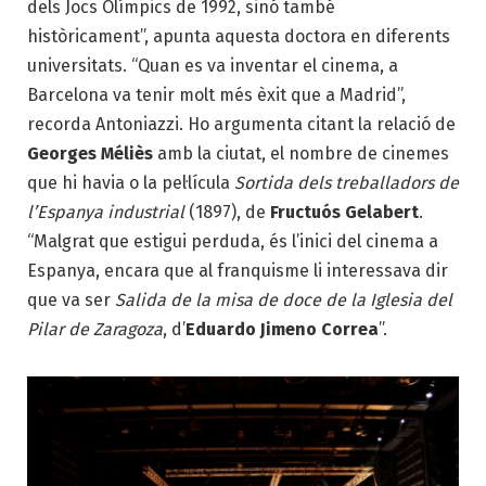
dels Jocs Olímpics de 1992, sinó també
històricament”, apunta aquesta doctora en diferents
universitats. “Quan es va inventar el cinema, a
Barcelona va tenir molt més èxit que a Madrid”,
recorda Antoniazzi. Ho argumenta citant la relació de
Georges Méliès
amb la ciutat, el nombre de cinemes
que hi havia o la pel·lícula
Sortida dels treballadors de
l’Espanya industrial
(1897), de
Fructuós Gelabert
.
“Malgrat que estigui perduda, és l’inici del cinema a
Espanya, encara que al franquisme li interessava dir
que va ser
Salida de la misa de doce de la Iglesia del
Pilar de Zaragoza
, d’
Eduardo Jimeno Correa
”.