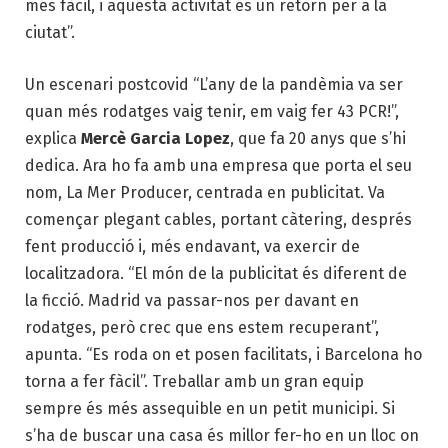
més fàcil, i aquesta activitat és un retorn per a la
ciutat”.
Un escenari postcovid “L’any de la pandèmia va ser
quan més rodatges vaig tenir, em vaig fer 43 PCR!”,
explica
Mercè Garcia Lopez
, que fa 20 anys que s’hi
dedica. Ara ho fa amb una empresa que porta el seu
nom, La Mer Producer, centrada en publicitat. Va
començar plegant cables, portant càtering, després
fent producció i, més endavant, va exercir de
localitzadora. “El món de la publicitat és diferent de
la ficció. Madrid va passar-nos per davant en
rodatges, però crec que ens estem recuperant”,
apunta. “Es roda on et posen facilitats, i Barcelona ho
torna a fer fàcil”. Treballar amb un gran equip
sempre és més assequible en un petit municipi. Si
s’ha de buscar una casa és millor fer-ho en un lloc on