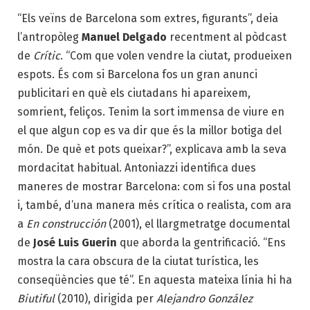
“Els veïns de Barcelona som extres, figurants”, deia
l’antropòleg
Manuel Delgado
recentment al pòdcast
de
Crític
. “Com que volen vendre la ciutat, produeixen
espots. És com si Barcelona fos un gran anunci
publicitari en què els ciutadans hi apareixem,
somrient, feliços. Tenim la sort immensa de viure en
el que algun cop es va dir que és la millor botiga del
món. De què et pots queixar?”, explicava amb la seva
mordacitat habitual. Antoniazzi identifica dues
maneres de mostrar Barcelona: com si fos una postal
i, també, d’una manera més crítica o realista, com ara
a
En construcción
(2001), el llargmetratge documental
de
José Luis Guerin
que aborda la gentrificació. “Ens
mostra la cara obscura de la ciutat turística, les
conseqüències que té”. En aquesta mateixa línia hi ha
Biutiful
(2010), dirigida per
Alejandro González