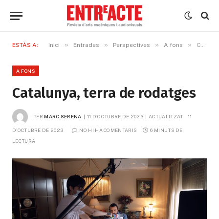
»
»
»
»
ESTÀS A:
Inici
Entrades
Perspectives
A fons
Catalunya, terra de rodatges
A FONS
Catalunya, terra de rodatges
PER
MARC SERENA
11 D'OCTUBRE DE 2023
ACTUALITZAT:
11 
D'OCTUBRE DE 2023
NO HI HA COMENTARIS
6 MINUTS DE 
LECTURA