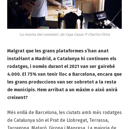
'La mesita del comedor', de Caye Casas © Charito Films
Malgrat que les grans plataformes s’han anat
instal·lant a Madrid, a Catalunya hi continuen els
rodatges, i només durant el 2021 van ser gairebé
4.000. El 75% van tenir lloc a Barcelona, encara que
les grans produccions van ser sobretot a la resta
de municipis. Hem arribat a un màxim o això anirà
creixent?
Més enllà de Barcelona, les ciutats amb més rodatges
de Catalunya són el Prat de Llobregat, Terrassa,
Tarragona, Mataró, Girona i Manresa. La majoria de