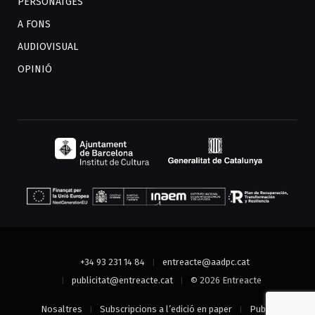
PERSONATGES
A FONS
AUDIOVISUAL
OPINIÓ
+34 93 231 14 84
entreacte@aadpc.cat
publicitat@entreacte.cat
© 2026 Entreacte
Nosaltres
Subscripcions a l’edició en paper
Publicitat