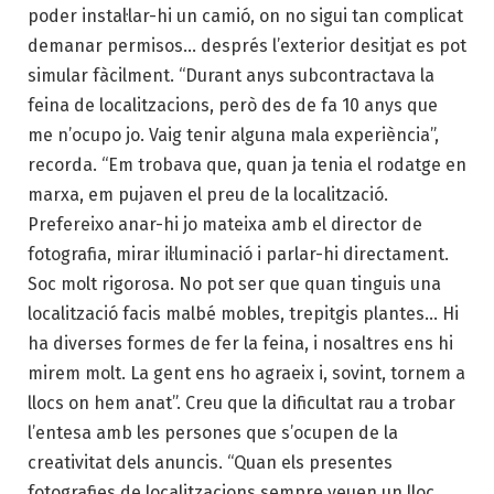
poder instal·lar-hi un camió, on no sigui tan complicat
demanar permisos… després l’exterior desitjat es pot
simular fàcilment. “Durant anys subcontractava la
feina de localitzacions, però des de fa 10 anys que
me n’ocupo jo. Vaig tenir alguna mala experiència”,
recorda. “Em trobava que, quan ja tenia el rodatge en
marxa, em pujaven el preu de la localització.
Prefereixo anar-hi jo mateixa amb el director de
fotografia, mirar il·luminació i parlar-hi directament.
Soc molt rigorosa. No pot ser que quan tinguis una
localització facis malbé mobles, trepitgis plantes… Hi
ha diverses formes de fer la feina, i nosaltres ens hi
mirem molt. La gent ens ho agraeix i, sovint, tornem a
llocs on hem anat”. Creu que la dificultat rau a trobar
l’entesa amb les persones que s’ocupen de la
creativitat dels anuncis. “Quan els presentes
fotografies de localitzacions sempre veuen un lloc