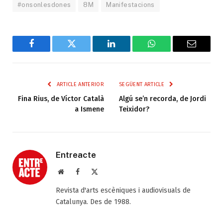
#onsonlesdones
8M
Manifestacions
Facebook
Twitter
LinkedIn
WhatsApp
Email
ARTICLE ANTERIOR
SEGÜENT ARTICLE
Fina Rius, de Víctor Català
Algú se’n recorda, de Jordi
a Ismene
Teixidor?
Entreacte
Web
Facebook
X
(Twitter)
Revista d'arts escèniques i audiovisuals de
Catalunya. Des de 1988.