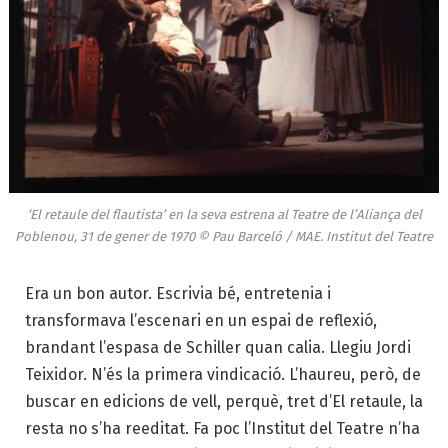
‘El retaule del flautista’ en la seva estrena al Teatre de l’Aliança del
Poblenou, 31 de gener de 1970 © Pau Barceló / MAE. Institut del Teatre
Era un bon autor. Escrivia bé, entretenia i
transformava l’escenari en un espai de reflexió,
brandant l’espasa de Schiller quan calia. Llegiu Jordi
Teixidor. N’és la primera vindicació. L’haureu, però, de
buscar en edicions de vell, perquè, tret d’El retaule, la
resta no s’ha reeditat. Fa poc l’Institut del Teatre n’ha