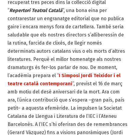
recuperat tres peces dins la col·lecció digital
“
Repertori Teatral Català
”, una bona eina per
contrarestar un engranatge editorial que no publica
gaire i encara menys fora de cartellera. També seria
saludable que els nostres directors s’alliberessin de
la rutina, farcida de clixés, de llegir només
determinats autors catalans vius o els morts d’altres
literatures. Perquè el millor homenatge als nostres
dramaturgs és fer-los parlar de nou. De moment,
l’acadèmia prepara el
“
I Simposi Jordi Teixidor i el
teatre català contemporani
”, previst el 16 de març
amb motiu del desè aniversari de la mort. Ara com
ara, l’única contribució que s’espera –gran país, país
petit– a aquesta efemèride. La impulsen la Societat
Catalana de Llengua i Literatura de l’IEC i l’Ateneu
Barcelonès. A l’IEC s’hi oferiran des de remembrances
(Gerard Vàzquez) fins a visions panoràmiques (Jordi