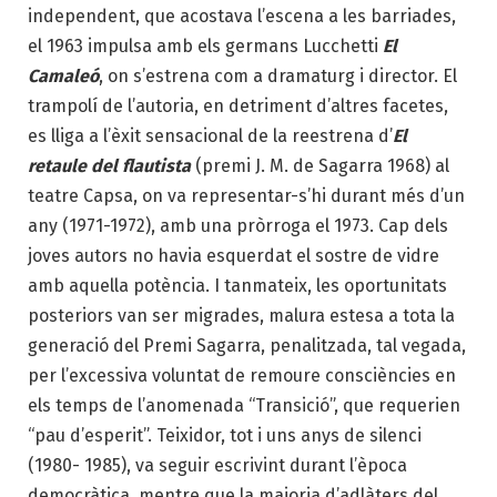
independent, que acostava l’escena a les barriades,
el 1963 impulsa amb els germans Lucchetti
El
Camaleó
, on s’estrena com a dramaturg i director. El
trampolí de l’autoria, en detriment d’altres facetes,
es lliga a l’èxit sensacional de la reestrena d’
El
retaule del flautista
(premi J. M. de Sagarra 1968) al
teatre Capsa, on va representar-s’hi durant més d’un
any (1971-1972), amb una pròrroga el 1973. Cap dels
joves autors no havia esquerdat el sostre de vidre
amb aquella potència. I tanmateix, les oportunitats
posteriors van ser migrades, malura estesa a tota la
generació del Premi Sagarra, penalitzada, tal vegada,
per l’excessiva voluntat de remoure consciències en
els temps de l’anomenada “Transició”, que requerien
“pau d’esperit”. Teixidor, tot i uns anys de silenci
(1980- 1985), va seguir escrivint durant l’època
democràtica, mentre que la majoria d’adlàters del