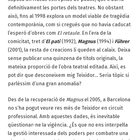
definitivament les portes dels teatres. No obstant
això, fins al 1998 explora un model viable de tragèdia
contemporània, com si cregués que no havia caducat
l’esperó d’obres com
El retaule
. En l’era de la
comicitat, tret d’
El pati
(1992),
Magnus
(1994) i
Führer
(2001), la resta de creacions li queden al calaix. Deixa
sense publicar una quinzena de títols originals, la
mateixa proporció de l’obra teatral editada. Així, es
pot dir que desconeixem mig Teixidor… Seria tòpic si
parléssim d’una gran anomalia?
Des de la recuperació de
Magnus
el 2005, a Barcelona
no s’ha pogut veure res més de Teixidor en circuit
professional. Amb aquestes dades, és inevitable
qüestionar-ne la vigència. ¿És que no ens interpel·la
la gestió interessada dels poders per combatre una