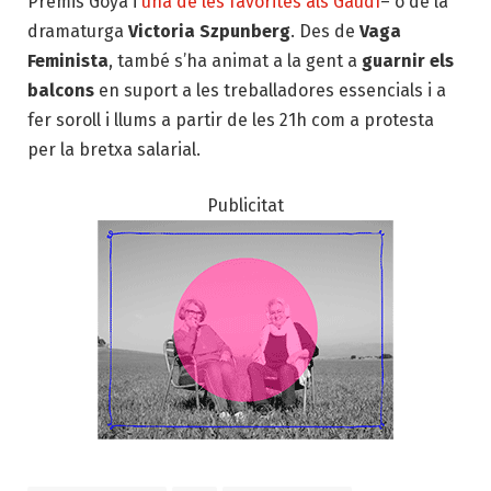
Premis Goya i
una de les favorites als Gaudí
– o de la
dramaturga
Victoria Szpunberg
. Des de
Vaga
Feminista
, també s’ha animat a la gent a
guarnir els
balcons
en suport a les treballadores essencials i a
fer soroll i llums a partir de les 21h com a protesta
per la bretxa salarial.
Publicitat