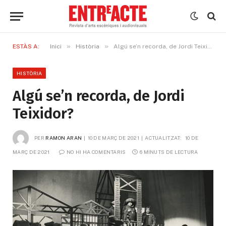
»
»
ESTÀS A:
Inici
Història
Algú se’n recorda, de Jordi Teixidor?
HISTÒRIA
Algú se’n recorda, de Jordi
Teixidor?
PER
RAMON ARAN
10 DE MARÇ DE 2021
ACTUALITZAT:
10 DE 
MARÇ DE 2021
NO HI HA COMENTARIS
6 MINUTS DE LECTURA