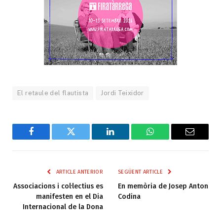
El retaule del flautista
Jordi Teixidor
Facebook
Twitter
LinkedIn
WhatsApp
Email
ARTICLE ANTERIOR
SEGÜENT ARTICLE
Associacions i col·lectius es
En memòria de Josep Anton
manifesten en el Dia
Codina
Internacional de la Dona