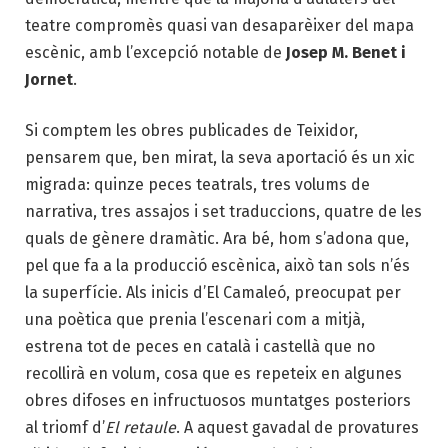
teatre compromès quasi van desaparèixer del mapa
escènic, amb l’excepció notable de
Josep M. Benet i
Jornet
.
Si comptem les obres publicades de Teixidor,
pensarem que, ben mirat, la seva aportació és un xic
migrada: quinze peces teatrals, tres volums de
narrativa, tres assajos i set traduccions, quatre de les
quals de gènere dramàtic. Ara bé, hom s’adona que,
pel que fa a la producció escènica, això tan sols n’és
la superfície. Als inicis d’El Camaleó, preocupat per
una poètica que prenia l’escenari com a mitjà,
estrena tot de peces en català i castellà que no
recollirà en volum, cosa que es repeteix en algunes
obres difoses en infructuosos muntatges posteriors
al triomf d’
El retaule
. A aquest gavadal de provatures