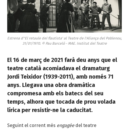
Estrena d''El retaule del flautista' al Teatre de l'Aliança del Poblenou,
31/01/1970. © Pau Barceló - MAE. Institut del Teatre
El 16 de març de 2021 farà deu anys que el
teatre català acomiadava el dramaturg
Jordi Teixidor (1939-2011), amb només 71
anys. Llegava una obra dramàtica
compromesa amb els batecs del seu
temps, alhora que tocada de prou volada
lírica per resistir-ne la caducitat.
Seguint el corrent més
engagée
del teatre