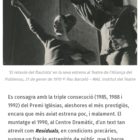
‘El retaule del flautista’ en la seva estrena al Teatre de l’Aliança del
Poblenou, 31 de gener de 1970 © Pau Barceló – MAE. Institut del Teatre
Es consagra amb la triple consecució (1985, 1988 i
1992) del Premi Iglésias, aleshores el més prestigiós,
encara que més aviat estrena poc, i malament. El
muntatge el 1990, al Centre Dramàtic, d’un text tan
atrevit com
Residuals
, en condicions precàries,
suposa un fracàs estrepitós de públic, que li barra