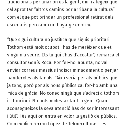
tradicionals per anar on és la gent’, diu, i afegeix que
cal aprofitar “altres camins per arribar a la cultura”
com el que pot brindar un professional retirat dels
escenaris però amb un bagatge enorme.
“Que sigui cultura no justifica que siguis prioritari.
Tothom està molt ocupat i has de merèixer que et
vinguin a veure. Ets tu qui t’has d’acostar”, remarca el
consultor Genís Roca. Per fer-ho, apunta, no val
enviar correus massius indiscriminadament o penjar
banderoles als fanals. “Això seria per als públics que
ja tens, però per als nous públics cal fer-ho amb una
mica de gràcia. No conec ningú que s’adreci a tothom
i li funcioni. No pots molestar tant la gent. Quan
aconsegueixes la seva atenció has de ser interessant
i útil”. I és aquí on entra en valor la gestió de públics.
Com explica Ferran López de Teknecultura: “Les