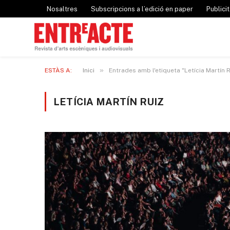
Nosaltres
Subscripcions a l’edició en paper
Publicit
»
ESTÀS A:
Inici
Entrades amb l'etiqueta "Letícia Martín R
LETÍCIA MARTÍN RUIZ