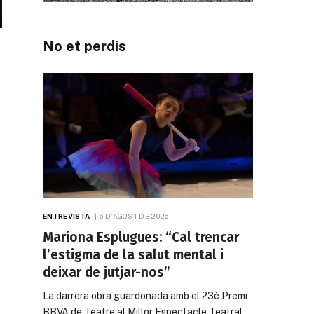
No et perdis
ENTREVISTA
6 D'AGOST DE 2026
Mariona Esplugues: “Cal trencar
l’estigma de la salut mental i
deixar de jutjar-nos”
La darrera obra guardonada amb el 23è Premi
BBVA de Teatre al Millor Espectacle Teatral…