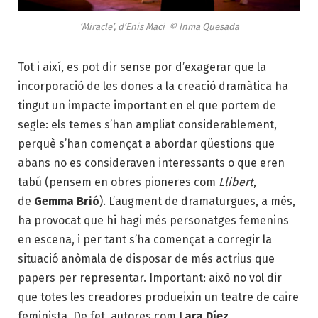
‘Miracle’, d’Enis Maci © Inma Quesada
Tot i així, es pot dir sense por d’exagerar que la
incorporació de les dones a la creació dramàtica ha
tingut un impacte important en el que portem de
segle: els temes s’han ampliat considerablement,
perquè s’han començat a abordar qüestions que
abans no es consideraven interessants o que eren
tabú (pensem en obres pioneres com
Llibert
,
de
Gemma Brió
). L’augment de dramaturgues, a més,
ha provocat que hi hagi més personatges femenins
en escena, i per tant s’ha començat a corregir la
situació anòmala de disposar de més actrius que
papers per representar. Important: això no vol dir
que totes les creadores produeixin un teatre de caire
feminista. De fet, autores com
Lara Díez