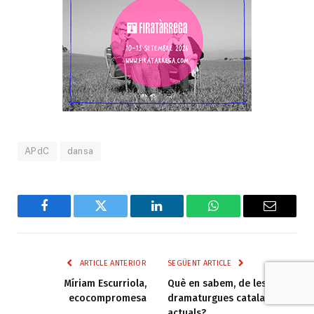
APdC
dansa
Facebook
Twitter
LinkedIn
WhatsApp
Email
ARTICLE ANTERIOR
SEGÜENT ARTICLE
Míriam Escurriola,
Què en sabem, de les
ecocompromesa
dramaturgues catalanes
actuals?