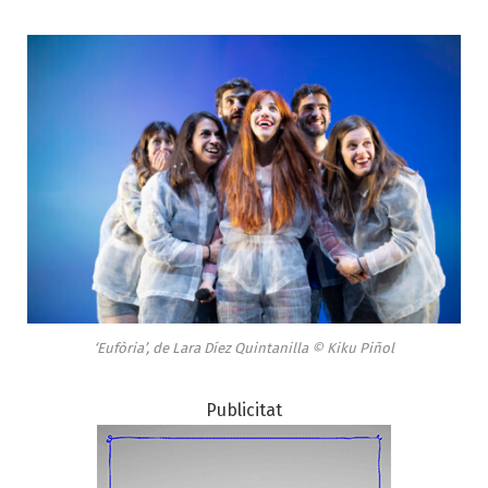
‘Eufòria’, de Lara Díez Quintanilla © Kiku Piñol
Publicitat