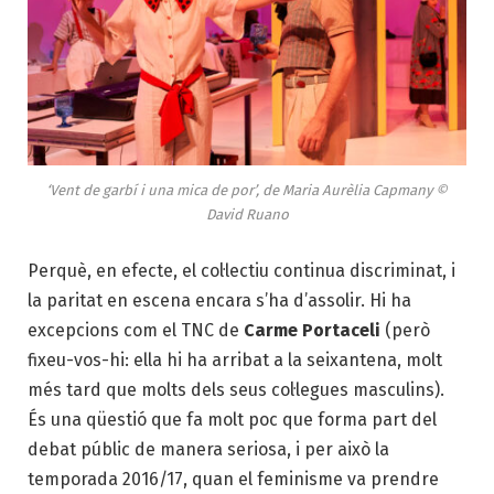
‘Vent de garbí i una mica de por’, de Maria Aurèlia Capmany ©
David Ruano
Perquè, en efecte, el col·lectiu continua discriminat, i
la paritat en escena encara s’ha d’assolir. Hi ha
excepcions com el TNC de
Carme Portaceli
(però
fixeu-vos-hi: ella hi ha arribat a la seixantena, molt
més tard que molts dels seus col·legues masculins).
És una qüestió que fa molt poc que forma part del
debat públic de manera seriosa, i per això la
temporada 2016/17, quan el feminisme va prendre