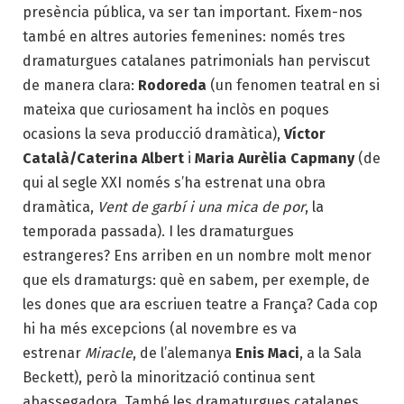
presència pública, va ser tan important. Fixem-nos
també en altres autories femenines: només tres
dramaturgues catalanes patrimonials han perviscut
de manera clara:
Rodoreda
(un fenomen teatral en si
mateixa que curiosament ha inclòs en poques
ocasions la seva producció dramàtica),
Víctor
Català/Caterina Albert
i
Maria Aurèlia Capmany
(de
qui al segle XXI només s’ha estrenat una obra
dramàtica,
Vent de garbí i una mica de por
, la
temporada passada). I les dramaturgues
estrangeres? Ens arriben en un nombre molt menor
que els dramaturgs: què en sabem, per exemple, de
les dones que ara escriuen teatre a França? Cada cop
hi ha més excepcions (al novembre es va
estrenar
Miracle
, de l’alemanya
Enis Maci
, a la Sala
Beckett), però la minorització continua sent
abassegadora. També les dramaturgues catalanes,