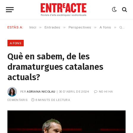
»
»
»
»
ESTÀS A:
Inici
Entrades
Perspectives
A fons
Què en sabem, de les dramaturgues catalanes actuals?
A FONS
Què en sabem, de les
dramaturgues catalanes
actuals?
PER
ADRIANA NICOLAU
30 D'ABRIL DE 2024
NO HI HA 
COMENTARIS
6 MINUTS DE LECTURA