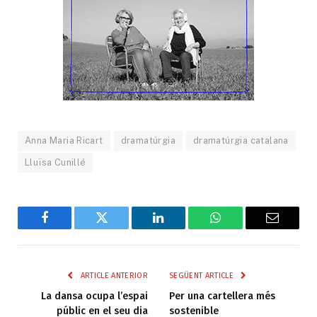
Anna Maria Ricart
dramatúrgia
dramatúrgia catalana
Lluïsa Cunillé
Facebook
Twitter
LinkedIn
WhatsApp
Email
ARTICLE ANTERIOR
SEGÜENT ARTICLE
La dansa ocupa l’espai
Per una cartellera més
públic en el seu dia
sostenible