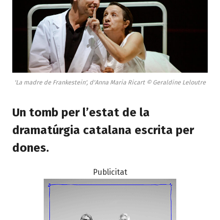
'La madre de Frankestein', d'Anna Maria Ricart © Geraldine Leloutre
Un tomb per l’estat de la
dramatúrgia catalana escrita per
dones.
Publicitat