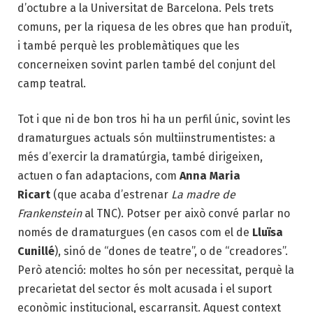
d’octubre a la Universitat de Barcelona. Pels trets
comuns, per la riquesa de les obres que han produït,
i també perquè les problemàtiques que les
concerneixen sovint parlen també del conjunt del
camp teatral.
Tot i que ni de bon tros hi ha un perfil únic, sovint les
dramaturgues actuals són multiinstrumentistes: a
més d’exercir la dramatúrgia, també dirigeixen,
actuen o fan adaptacions, com
Anna Maria
Ricart
(que acaba d’estrenar
La madre de
Frankenstein
al TNC). Potser per això convé parlar no
només de dramaturgues (en casos com el de
Lluïsa
Cunillé
), sinó de “dones de teatre”, o de “creadores”.
Però atenció: moltes ho són per necessitat, perquè la
precarietat del sector és molt acusada i el suport
econòmic institucional, escarransit. Aquest context