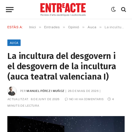
»
»
»
»
ESTÀS A:
Inici
Entrades
Opinió
Auca
La incultura del desgovern i el desgovern de la incultura (auca teatral valenciana I)
AUCA
La incultura del desgovern i
el desgovern de la incultura
(auca teatral valenciana I)
PER
MANUEL PÉREZ I MUÑOZ
28 DE MAIG DE 2026
ACTUALITZAT:
8 DE JUNY DE 2026
NO HI HA COMENTARIS
4 
MINUTS DE LECTURA