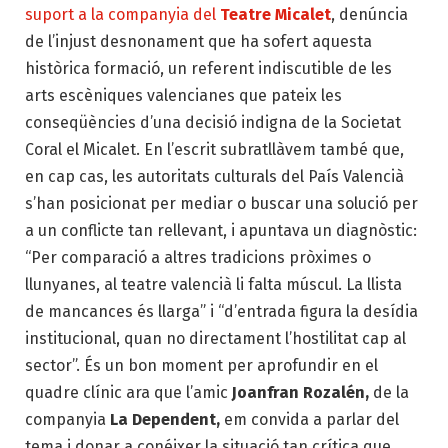
suport a la companyia del
Teatre Micalet
, denúncia
de l’injust desnonament que ha sofert aquesta
històrica formació, un referent indiscutible de les
arts escèniques valencianes que pateix les
conseqüències d’una decisió indigna de la Societat
Coral el Micalet. En l’escrit subratllàvem també que,
en cap cas, les autoritats culturals del País Valencià
s’han posicionat per mediar o buscar una solució per
a un conflicte tan rellevant, i apuntava un diagnòstic:
“Per comparació a altres tradicions pròximes o
llunyanes, al teatre valencià li falta múscul. La llista
de mancances és llarga” i “d’entrada figura la desídia
institucional, quan no directament l’hostilitat cap al
sector”. És un bon moment per aprofundir en el
quadre clínic ara que l’amic
Joanfran Rozalén,
de la
companyia
La Dependent,
em convida a parlar del
tema i donar a conéixer la situació tan crítica que