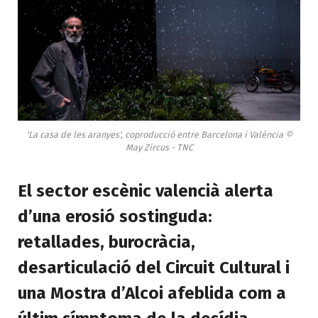
'La casa de les aranyes', coproducció entre Barcelona i València ©
May Zircus - TNC
El sector escènic valencià alerta
d’una erosió sostinguda:
retallades, burocràcia,
desarticulació del Circuit Cultural i
una Mostra d’Alcoi afeblida com a