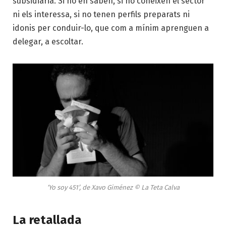
subsidiària. Si no en saben, si no coneixen el sector
ni els interessa, si no tenen perfils preparats ni
idonis per conduir-lo, que com a mínim aprenguen a
delegar, a escoltar.
‘Yo soy 451’, de Xavo Giménez © La Teta Calva
La retallada