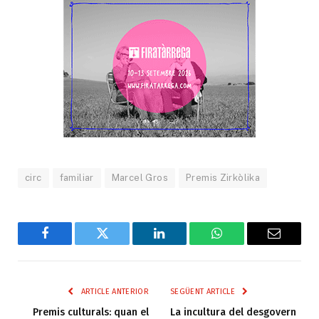
circ
familiar
Marcel Gros
Premis Zirkòli­ka
Facebook
Twitter
LinkedIn
WhatsApp
Email
ARTICLE ANTERIOR
SEGÜENT ARTICLE
Premis culturals: quan el
La incultura del desgovern