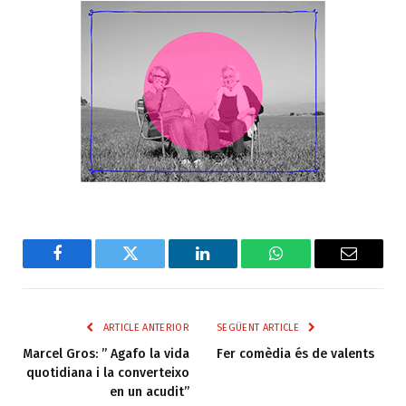
Facebook
Twitter
LinkedIn
WhatsApp
Email
ARTICLE ANTERIOR
SEGÜENT ARTICLE
Marcel Gros: ” Agafo la vida
Fer comèdia és de valents
quotidiana i la converteixo
en un acudit”