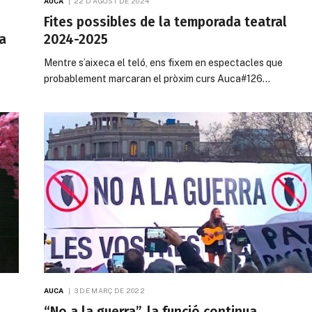
AUCA
22 D'AGOST DE 2024
Fites possibles de la temporada teatral
sa
2024-2025
Mentre s’aixeca el teló, ens fixem en espectacles que
probablement marcaran el pròxim curs Auca#126…
AUCA
3 DE MARÇ DE 2022
“No a la guerra”, la funció continua