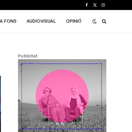
Facebook
X
Instagram
(Twitter)
A FONS
AUDIOVISUAL
OPINIÓ
Publicitat