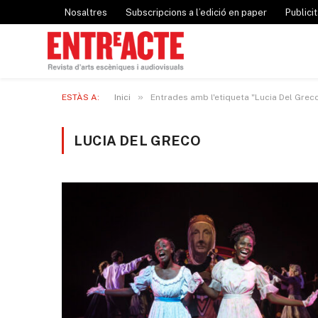
Nosaltres
Subscripcions a l’edició en paper
Publicit
»
ESTÀS A:
Inici
Entrades amb l'etiqueta "Lucia Del Grec
LUCIA DEL GRECO