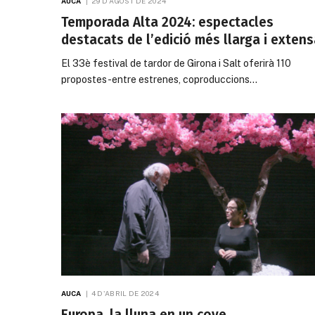
AUCA
29 D'AGOST DE 2024
Temporada Alta 2024: espectacles
destacats de l’edició més llarga i exten
El 33è festival de tardor de Girona i Salt oferirà 110
propostes -entre estrenes, coproduccions…
AUCA
4 D'ABRIL DE 2024
Europa, la lluna en un cove