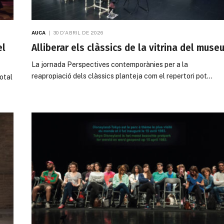
AUCA
30 D'ABRIL DE 2026
el
Alliberar els clàssics de la vitrina del muse
La jornada Perspectives contemporànies per a la
reapropiació dels clàssics planteja com el repertori pot…
total